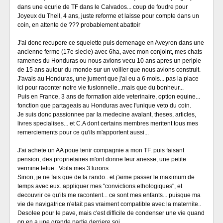
dans une ecurie de TF dans le Calvados... coup de foudre pour
Joyeux du Theil, 4 ans, juste reforme et laisse pour compte dans un
coin, en attente de ??? probablement abattoir
J'ai donc recupere ce squelette puis demenage en Aveyron dans une
ancienne ferme (17e siecle) avec 6ha, avec mon conjoint, mes chats
ramenes du Honduras ou nous avions vecu 10 ans apres un periple
de 15 ans autour du monde sur un voilier que nous avions construit.
J'avais au Honduras, une jument que j'ai eu a 6 mois... pas la place
ici pour raconter notre vie fusionnelle...mais que du bonheur...
Puis en France, 3 ans de formation aide veterinaire, option equine...
fonction que partageais au Honduras avec l'unique veto du coin.
Je suis donc passionnee par la medecine avalant, theses, articles,
livres specialises... et C.A dont certains membres meritent tous mes
remerciements pour ce qu'ils m'apportent aussi...
J'ai achete un AA poue tenir compagnie a mon TF. puis faisant
pension, des proprietaires m'ont donne leur anesse, une petite
vermine tetue...Voila mes 3 lurons.
Sinon, je ne fais que de la rando.. et j'aime passer le maximum de
temps avec eux. appliquer mes "convictions ethologiques", et
decouvrir ce qu'ils me racontent... ce sont mes enfants... puisque ma
vie de navigatrice n'etait pas vraiment compatible avec la maternite..
Desolee pour le pave, mais c'est difficile de condenser une vie quand
on en a une grande partie derriere soi...