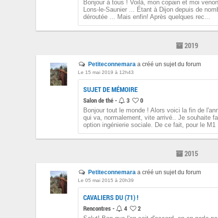
Bonjour à tous ! Voilà, mon copain et moi venons
Lons-le-Saunier ... Étant à Dijon depuis de no
déroutée ... Mais enfin! Après quelques rec...
2019
Petiteconnemara
a créé un sujet du forum
Le 15 mai 2019 à 12h43
SUJET DE MÉMOIRE
Salon de thé -
3
0
Bonjour tout le monde ! Alors voici la fin de l'an
qui va, normalement, vite arrivé.. Je souhaite f
option ingénierie sociale. De ce fait, pour le M1 .
2015
Petiteconnemara
a créé un sujet du forum
Le 05 mai 2015 à 20h39
CAVALIERS DU (71) !
Rencontres -
4
2