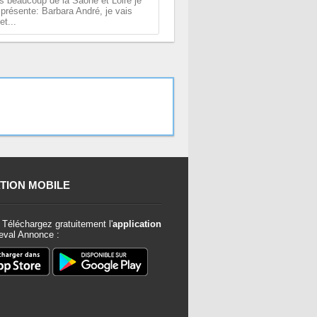
as beaucoup de la Saône et Loire je
 présente: Barbara André, je vais
t...
TION MOBILE
Téléchargez gratuitement l'
application
val Annonce :