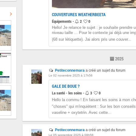
COUVERTURES WEATHERBEETA
Équipements -
2
0
Hello! Je relance le sujet : je souhaite prendre
niveau taille ... Pour le contexte jai déjà une
(68 sur létiquette). Jai alors pris une couver...
2025
Petiteconnemara
a créé un sujet du forum
Le 02 novembre 2025 à 17h56
GALE DE BOUE ?
La santé - les soins -
3
0
Hello la commu ! En faisant les soins à mon chev
"choses" qui m'inquiètent : Sur les bon conseils 
vaseline + oxytetrin. Avec cette...
Petiteconnemara
a créé un sujet du forum
Le 05 septembre 2025 à 08h56