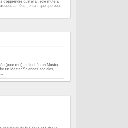
 d'apprendre qu'il allait être muté à
mbreuses années, je suis quelque peu
née (pour moi), et l'entrée en Master
aire un Master Sciences sociales,
..