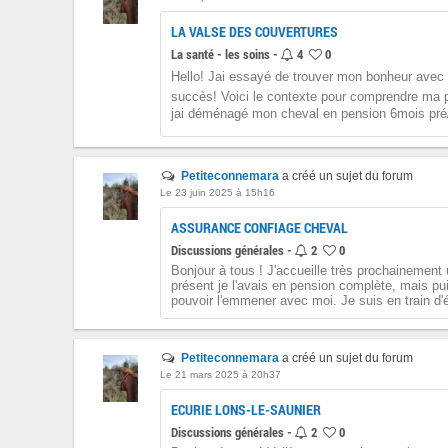
LA VALSE DES COUVERTURES
La santé - les soins -
4
0
Hello! Jai essayé de trouver mon bonheur avec 
succès! Voici le contexte pour comprendre ma p
jai déménagé mon cheval en pension 6mois pré
Petiteconnemara
a créé un sujet du forum
Le 23 juin 2025 à 15h16
ASSURANCE CONFIAGE CHEVAL
Discussions générales -
2
0
Bonjour à tous ! J'accueille très prochainement
présent je l'avais en pension complète, mais pu
pouvoir l'emmener avec moi. Je suis en train d'é
Petiteconnemara
a créé un sujet du forum
Le 21 mars 2025 à 20h37
ECURIE LONS-LE-SAUNIER
Discussions générales -
2
0