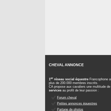
CHEVAL ANNONCE
er
1
réseau social équestre
Francophone a
plus de 200.000 membres inscrits.
CA propose aux cavaliers une multitude de
services
au profit de leur passion :
Forum cheval
Petites annonces équestres
Partage de photos