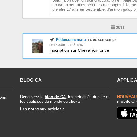
Salut! Bon que l'on soit d'accord, on en parle p
trouve, alors faites péter les messages ! Je me
prendre 17 ans en Septembre. J'ai mon galop 5 e
2011
Petiteconnemara
a créé son compte
Le 15 août 2011 à 18h23
Inscription sur Cheval Annonce
BLOG CA
APPLICA
Découvrez le
blog de CA
, les actualités du site et
NOUVEAU
vec
les coulisses du monde du cheval.
mobile
Che
Les nouveaux articles :