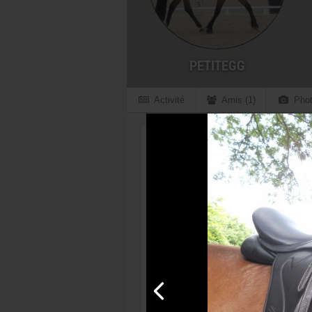
PETITEGG
Activité
Amis (1)
Phot
Profil
Gégé XXXXXX
Dernière connexion le 09/06/2019
01/06/1987 - 39 ans
FRANCE Finistère (29)
Gouesnou
1 abonné
Membre depuis le 12 mai 2011
Discipline favorite :
Dressage
Années d'équitation :
3 ans