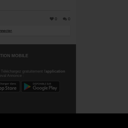
0
0
nnecter
.
TION MOBILE
Téléchargez gratuitement l'
application
val Annonce :