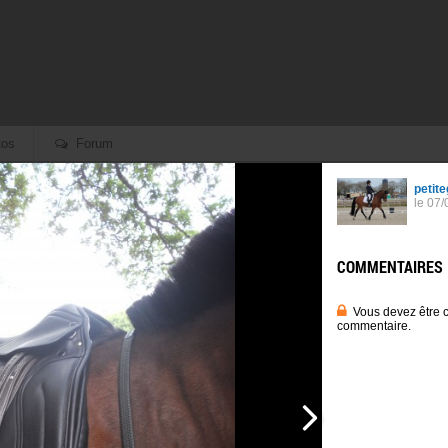
os
Forum
Retour aux albums
selle dmh
Créé le 25/06/2011