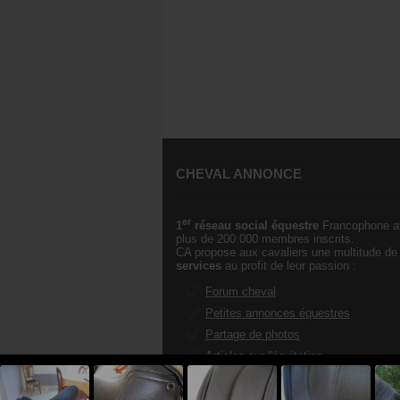
CHEVAL ANNONCE
er
1
réseau social équestre
Francophone a
plus de 200.000 membres inscrits.
CA propose aux cavaliers une multitude de
services
au profit de leur passion :
Forum cheval
Petites annonces équestres
Partage de photos
Articles sur l'équitation