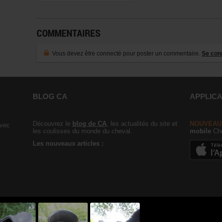
COMMENTAIRES
Vous devez être connecté pour poster un commentaire.
Se con
BLOG CA
APPLICA
Découvrez le
blog de CA
, les actualités du site et
NOUVEAU
vec
les coulisses du monde du cheval.
mobile
Che
Les nouveaux articles :