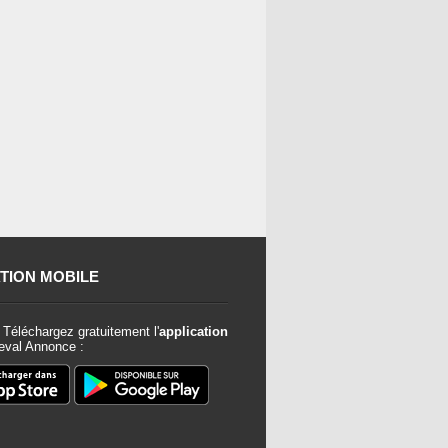
TION MOBILE
Téléchargez gratuitement l'
application
val Annonce :