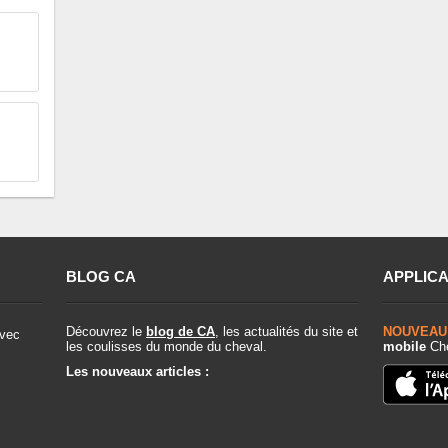
BLOG CA
APPLICA
Découvrez le
blog de CA
, les actualités du site et
NOUVEAU
vec
les coulisses du monde du cheval.
mobile
Che
Les nouveaux articles :