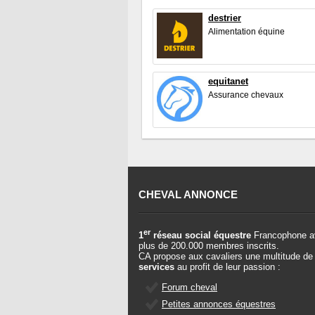
destrier
Alimentation équine
equitanet
Assurance chevaux
CHEVAL ANNONCE
er
1
réseau social équestre
Francophone a
plus de 200.000 membres inscrits.
CA propose aux cavaliers une multitude de
services
au profit de leur passion :
Forum cheval
Petites annonces équestres