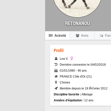
RETONANOU
Activité
Amis
For
Profil
Lea V.
Dernière connexion le 04/02/2018
01/01/1980 - 46 ans
FRANCE Côte d'Or (21)
Chivres
Membre depuis le 19 fÃ©vrier 2012
Discipline favorite :
Attelage
Années d'équitation :
12 ans