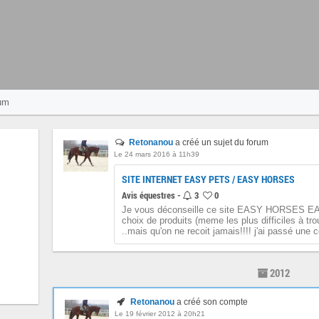
um
Retonanou
a créé un sujet du forum
Le 24 mars 2016 à 11h39
SITE INTERNET EASY PETS / EASY HORSES
Avis équestres -
3
0
Je vous déconseille ce site EASY HORSES EA
choix de produits (meme les plus difficiles à tro
..mais qu'on ne recoit jamais!!!! j'ai passé une
2012
Retonanou
a créé son compte
Le 19 février 2012 à 20h21