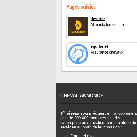
Pages suivies
destrier
Alimentation équine
equitanet
Assurance chevaux
CHEVAL ANNONCE
er
1
réseau social équestre
Francophone a
plus de 200.000 membres inscrits.
CA propose aux cavaliers une multitude de
services
au profit de leur passion :
Forum cheval