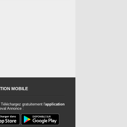
TION MOBILE
Téléchargez gratuitement l'
application
val Annonce :