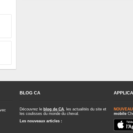
BLOG CA
APPLICA
Découvrez le
blog de CA
, les actualités du site et
NOUVEAU
vec
les coulisses du monde du cheval.
mobile
Che
Les nouveaux articles :