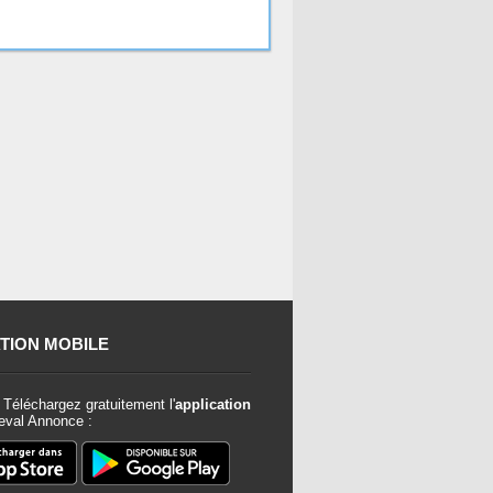
TION MOBILE
Téléchargez gratuitement l'
application
val Annonce :