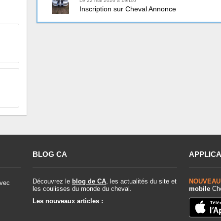
Le 22 mai 2026 à 19h26
Inscription sur Cheval Annonce
BLOG CA
APPLICA
Découvrez le
blog de CA
, les actualités du site et
NOUVEAU
vec
les coulisses du monde du cheval.
mobile
Che
Les nouveaux articles :