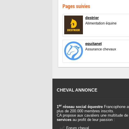
Pages suivies
destrier
Alimentation équine
equitanet
Assurance chevaux
CHEVAL ANNONCE
er
1
réseau social équestre
Francophone a
plus de 200.000 membres inscrits.
CA propose aux cavaliers une multitude de
services
au profit de leur passion :
Forum cheval