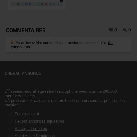
COMMENTAIRES
0
0
Vous devez être connecté pour poster un commentaire.
Se
connnecter
.
CHEVAL ANNONCE
er
1
réseau social équestre
Francophone avec plus de 200.000
membres inscrits.
CA propose aux cavaliers une multitude de
services
au profit de leur
passion :
Forum cheval
Petites annonces équestres
Partage de photos
Articles sur l'équitation