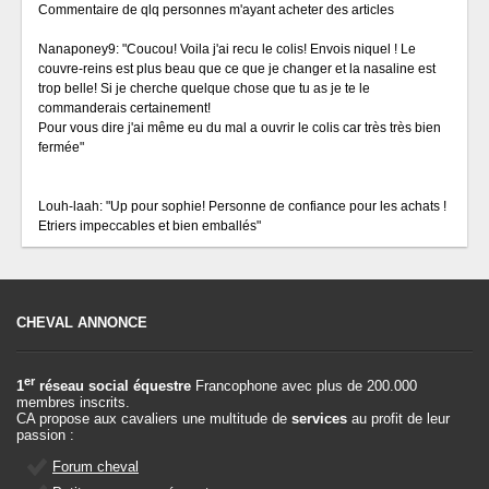
Commentaire de qlq personnes m'ayant acheter des articles
Nanaponey9: "Coucou! Voila j'ai recu le colis! Envois niquel ! Le
couvre-reins est plus beau que ce que je changer et la nasaline est
trop belle! Si je cherche quelque chose que tu as je te le
commanderais certainement!
Pour vous dire j'ai même eu du mal a ouvrir le colis car très très bien
fermée"
Louh-laah: "Up pour sophie! Personne de confiance pour les achats !
Etriers impeccables et bien emballés"
CHEVAL ANNONCE
er
1
réseau social équestre
Francophone avec plus de 200.000
membres inscrits.
CA propose aux cavaliers une multitude de
services
au profit de leur
passion :
Forum cheval