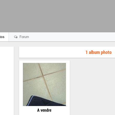
tos
Forum
1 album photo
A vendre