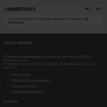
COMMENTAIRES
0
0
Vous devez être connecté pour poster un commentaire.
Se
connnecter
.
CHEVAL ANNONCE
er
1
réseau social équestre
Francophone avec plus de 200.000
membres inscrits.
CA propose aux cavaliers une multitude de
services
au profit de leur
passion :
Forum cheval
Petites annonces équestres
Partage de photos
Articles sur l'équitation
BLOG CA