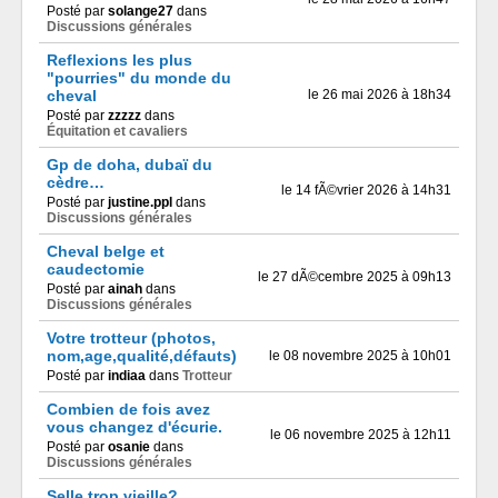
Posté par
solange27
dans
Discussions générales
Reflexions les plus
"pourries" du monde du
cheval
le 26 mai 2026 à 18h34
Posté par
zzzzz
dans
Équitation et cavaliers
Gp de doha, dubaï du
cèdre…
le 14 fÃ©vrier 2026 à 14h31
Posté par
justine.ppl
dans
Discussions générales
Cheval belge et
caudectomie
le 27 dÃ©cembre 2025 à 09h13
Posté par
ainah
dans
Discussions générales
Votre trotteur (photos,
nom,age,qualité,défauts)
le 08 novembre 2025 à 10h01
Posté par
indiaa
dans
Trotteur
Combien de fois avez
vous changez d'écurie.
le 06 novembre 2025 à 12h11
Posté par
osanie
dans
Discussions générales
Selle trop vieille?