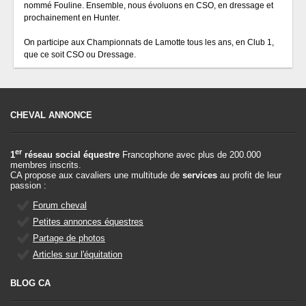
nommé Fouline. Ensemble, nous évoluons en CSO, en dressage et
prochainement en Hunter.
On participe aux Championnats de Lamotte tous les ans, en Club 1,
que ce soit CSO ou Dressage.
CHEVAL ANNONCE
er
1
réseau social équestre
Francophone avec plus de 200.000
membres inscrits.
CA propose aux cavaliers une multitude de
services
au profit de leur
passion :
Forum cheval
Petites annonces équestres
Partage de photos
Articles sur l'équitation
BLOG CA