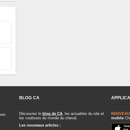
BLOG CA
APPLICA
Découvrez le
blog de CA
, les actualités du site et
NOUVEAU
vec
les coulisses du monde du cheval.
mobile
Che
Les nouveaux articles :