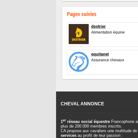
Pages suivies
destrier
Alimentation équine
equitanet
Assurance chevaux
CHEVAL ANNONCE
er
1
réseau social équestre
Francophone a
plus de 200.000 membres inscrits.
CA propose aux cavaliers une multitude de
services
au profit de leur passion :