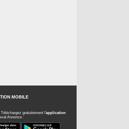
TION MOBILE
Téléchargez gratuitement l'
application
val Annonce :