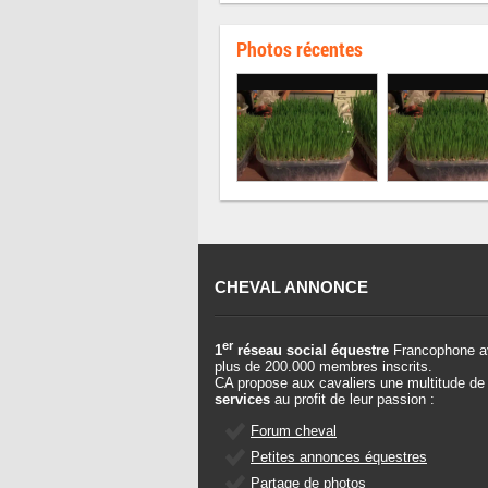
Photos récentes
CHEVAL ANNONCE
er
1
réseau social équestre
Francophone a
plus de 200.000 membres inscrits.
CA propose aux cavaliers une multitude de
services
au profit de leur passion :
Forum cheval
Petites annonces équestres
Partage de photos