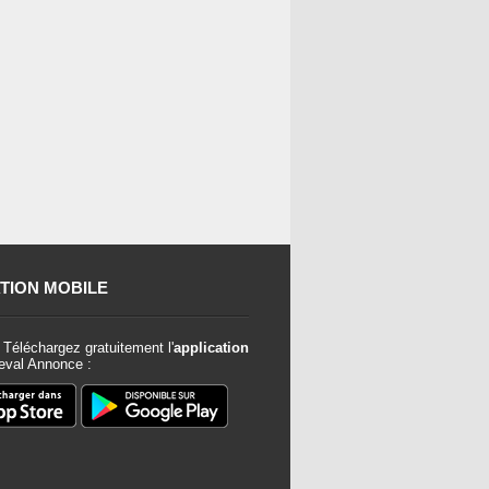
TION MOBILE
Téléchargez gratuitement l'
application
val Annonce :