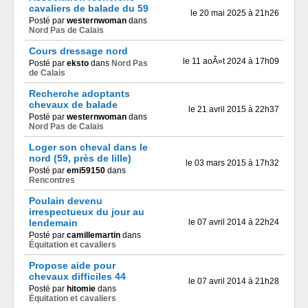
cavaliers de balade du 59
le 20 mai 2025 à 21h26
Posté par
westernwoman
dans
Nord Pas de Calais
Cours dressage nord
le 11 aoÃ»t 2024 à 17h09
Posté par
eksto
dans
Nord Pas
de Calais
Recherche adoptants
chevaux de balade
le 21 avril 2015 à 22h37
Posté par
westernwoman
dans
Nord Pas de Calais
Loger son cheval dans le
nord (59, près de lille)
le 03 mars 2015 à 17h32
Posté par
emi59150
dans
Rencontres
Poulain devenu
irrespectueux du jour au
lendemain
le 07 avril 2014 à 22h24
Posté par
camillemartin
dans
Équitation et cavaliers
Propose aide pour
chevaux difficiles 44
le 07 avril 2014 à 21h28
Posté par
hitomie
dans
Équitation et cavaliers