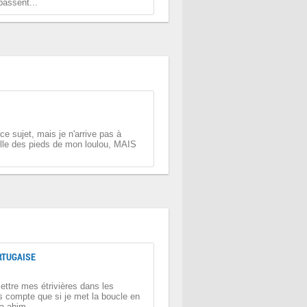
passent...
ce sujet, mais je n'arrive pas à
taille des pieds de mon loulou, MAIS
RTUGAISE
mettre mes étrivières dans les
s compte que si je met la boucle en
a abim...