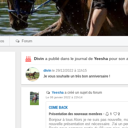
os
Forum
Divin
a publié dans le journal de
Yeesha
pour son a
divin
le 29/12/2022 à 11h15
Je vous souhaite un très bon anniversaire !
Yeesha
a créé un sujet du forum
Le 06 janvier 2022 à 22h14
COME BACK
Présentation des nouveaux membres -
1
2
Bonjour à tous Alors je ne suis pas nouvelle, m
nouvelle présentation est nécessaire. J'ai un 