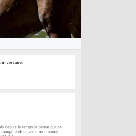
nniversaire.
ais depuis le temps je pense qu'une
peu bougé partout, avec mon poney