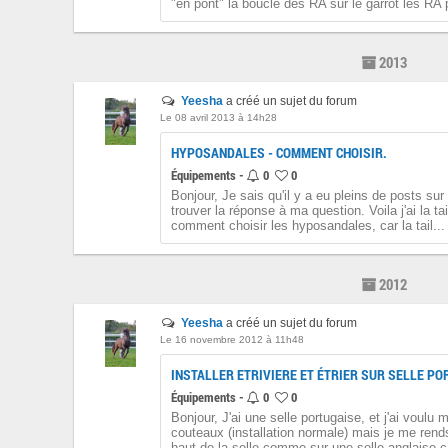
"en pont" la boucle des RA sur le garrot les RA 
2013
Yeesha
a créé un sujet du forum
Le 08 avril 2013 à 14h28
HYPOSANDALES - COMMENT CHOISIR.
Équipements -
0
0
Bonjour, Je sais qu'il y a eu pleins de posts sur 
trouver la réponse à ma question. Voila j'ai la 
comment choisir les hyposandales, car la tail...
2012
Yeesha
a créé un sujet du forum
Le 16 novembre 2012 à 11h48
INSTALLER ETRIVIERE ET ÉTRIER SUR SELLE PO
Équipements -
0
0
Bonjour, J'ai une selle portugaise, et j'ai voulu 
couteaux (installation normale) mais je me rend
haut de la selle comme sur une selle anglaise ç