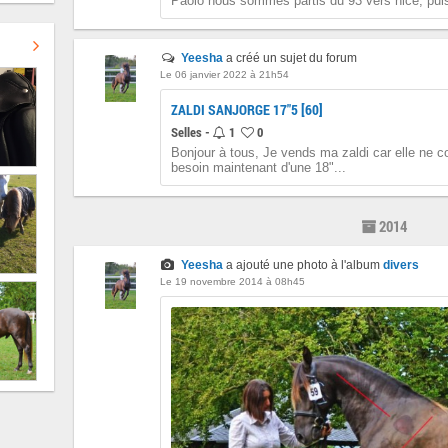
Paolo nous sommes partis du 93 vers nice, puis
Yeesha
a créé un sujet du forum
Le 06 janvier 2022 à 21h54
ZALDI SANJORGE 17"5 [60]
Selles -
1
0
Bonjour à tous, Je vends ma zaldi car elle ne c
besoin maintenant d'une 18"...
2014
Yeesha
a ajouté une photo à l'album
divers
Le 19 novembre 2014 à 08h45