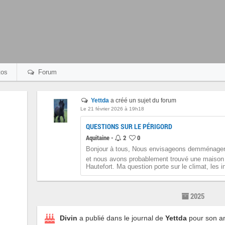
os
Forum
Yettda
a créé un sujet du forum
Le 21 février 2026 à 19h18
QUESTIONS SUR LE PÉRIGORD
Aquitaine -
2
0
Bonjour à tous, Nous envisageons demménager
et nous avons probablement trouvé une maison
Hautefort. Ma question porte sur le climat, les in
2025
Divin
a publié dans le journal de
Yettda
pour son an