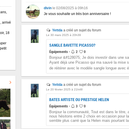
divin
le 02/08/2025 à 09h16
 ans,
Je vous souhaite un très bon anniversaire !
, arrivé
Yettda
a créé un sujet du forum
oir, 18
Le 30 mars 2025 à 20h39
uper
SANGLE BAVETTE PICASSO?
petit
Équipements -
2
0
Bonjour &#128075; Je dois investir dans une sa
Ayant déjà une Picasso qui ma sauvé la mise s
de réitérer avec le modèle sangle longue avec él
Yettda
a créé un sujet du forum
Le 20 février 2025 à 21h48
BATES ARTISTE OU PRESTIGE HELEN
Équipements -
3
0
Bonjour la communauté, Tout est dans le titre, 
nous hésitons entre 2 choix en occasion pour la fi
semble plus carré que la Helen mais pourtant la 