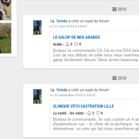
2019
Yettda
a créé un sujet du forum
Le 12 mars 2019 à 23h21
LE GALOP DE NOS ARABES
Arabe -
5
0
Bonjour la communauté CA J'ai eu ma DSA (arabe
Lors de nos débuts en selle nous nous sommes
galop facilement désuni. Nous avons beaucoup t
2018
Yettda
a créé un sujet du forum
Le 23 septembre 2018 à 21h12
CLINIQUE VÉTO CASTRATION LILLE
La santé - les soins -
2
0
Bonjour le communauté, Je vais castrer un 4 ans
d'expériences sur: - le choix de la technique - la
alternatives: un veto qui fait sous anesthésie gé