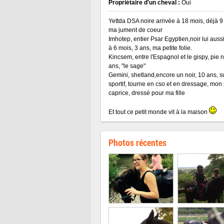
Propriétaire d'un cheval :
Oui
Yettda DSA noire arrivée à 18 mois, déjà 9
ma jument de coeur
Imhotep, entier Psar Egyptien,noir lui aussi
à 6 mois, 3 ans, ma petite folie.
Kincsem, entre l'Espagnol et le gispy, pie n
ans, "le sage"
Gemini, shetland,encore un noir, 10 ans, s
sportif, tourne en cso et en dressage, mon 
caprice, dressé pour ma fille
Et tout ce petit monde vit à la maison
Photos récentes