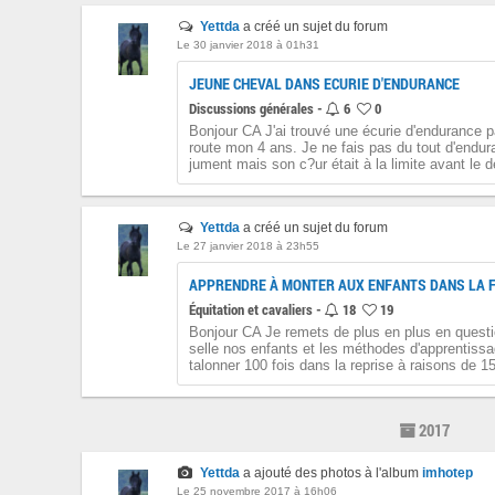
Yettda
a créé un sujet du forum
Le 30 janvier 2018 à 01h31
JEUNE CHEVAL DANS ECURIE D'ENDURANCE
Discussions générales -
6
0
Bonjour CA J'ai trouvé une écurie d'endurance p
route mon 4 ans. Je ne fais pas du tout d'endu
jument mais son c?ur était à la limite avant le dé
Yettda
a créé un sujet du forum
Le 27 janvier 2018 à 23h55
APPRENDRE À MONTER AUX ENFANTS DANS LA 
Équitation et cavaliers -
18
19
Bonjour CA Je remets de plus en plus en questi
selle nos enfants et les méthodes d'apprentiss
talonner 100 fois dans la reprise à raisons de 15
2017
Yettda
a ajouté des photos à l'album
imhotep
Le 25 novembre 2017 à 16h06