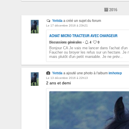
2016
Yettda
a créé un sujet du forum
Le 17 décembre 2016 à 23h21
ACHAT MICRO TRACTEUR AVEC CHARGEUR
Discussions générales -
4
0
Bonjour CA Je vais me lancer dans l'achat d'un
Faucher ou broyer les refus sur un hectare. Je n
mais plutôt d'un petit maniable. Je ne prév...
Yettda
a ajouté une photo à l'album
imhotep
Le 13 décembre 2016 à 22h13
2 ans et demi