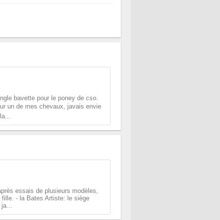
ngle bavette pour le poney de cso.
ur un de mes chevaux, javais envie
a...
après essais de plusieurs modèles,
lle. - la Bates Artiste: le siège
ja...