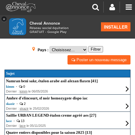
×
Cheval Annonce
Forum
>
Petites annonces
INSTALLER
Réseau social équitation
GRATUIT - Google Play
ÉTALONS - SAILLIES
Filtrer
Pays :
Poster un nouveau message
Sujet
Namran beni sakr, étalon arabe asil alezan flaxen [41]
kimm
-
0
Dernier :
kimm
le 06/05/2026
Ambre d'elincourt, sf noir homozygote dispo iac
skazir
-
2
Dernier :
skazir
le 25/02/2026
Saillie URBAN LEGEND étalon creme agréé aes [27]
lace
-
13
Dernier :
lace
le 05/11/2025
Quatre entiers disponibles pour la saison 2025 [13]