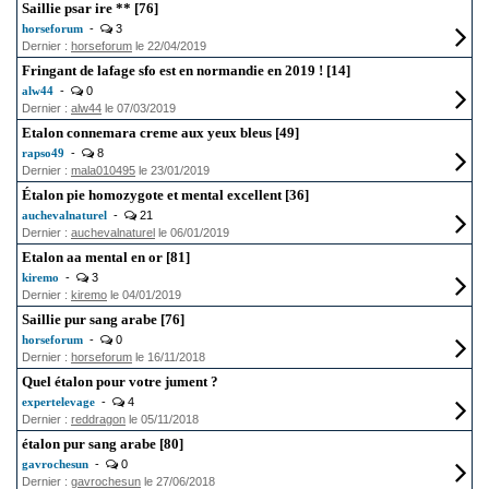
Saillie psar ire ** [76]
horseforum
-
3
Dernier :
horseforum
le 22/04/2019
Fringant de lafage sfo est en normandie en 2019 ! [14]
alw44
-
0
Dernier :
alw44
le 07/03/2019
Etalon connemara creme aux yeux bleus [49]
rapso49
-
8
Dernier :
mala010495
le 23/01/2019
Étalon pie homozygote et mental excellent [36]
auchevalnaturel
-
21
Dernier :
auchevalnaturel
le 06/01/2019
Etalon aa mental en or [81]
kiremo
-
3
Dernier :
kiremo
le 04/01/2019
Saillie pur sang arabe [76]
horseforum
-
0
Dernier :
horseforum
le 16/11/2018
Quel étalon pour votre jument ?
expertelevage
-
4
Dernier :
reddragon
le 05/11/2018
étalon pur sang arabe [80]
gavrochesun
-
0
Dernier :
gavrochesun
le 27/06/2018