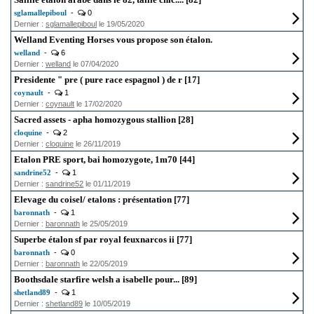
sglamallepiboul
-
0
Dernier :
sglamallepiboul
le 19/05/2020
Welland Eventing Horses vous propose son étalon.
welland
-
6
Dernier :
welland
le 07/04/2020
Presidente " pre ( pure race espagnol ) de r [17]
coynault
-
1
Dernier :
coynault
le 17/02/2020
Sacred assets - apha homozygous stallion [28]
cloquine
-
2
Dernier :
cloquine
le 26/11/2019
Etalon PRE sport, bai homozygote, 1m70 [44]
sandrine52
-
1
Dernier :
sandrine52
le 01/11/2019
Elevage du coisel/ etalons : présentation [77]
baronnath
-
1
Dernier :
baronnath
le 25/05/2019
Superbe étalon sf par royal feuxnarcos ii [77]
baronnath
-
0
Dernier :
baronnath
le 22/05/2019
Boothsdale starfire welsh a isabelle pour... [89]
shetland89
-
1
Dernier :
shetland89
le 10/05/2019