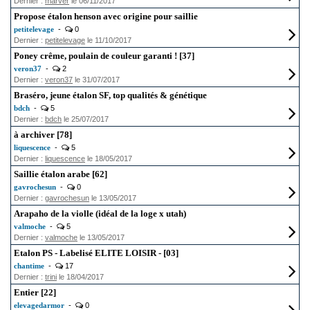
Dernier :
marver
le 06/11/2017
Propose étalon henson avec origine pour saillie
petitelevage
-
0
Dernier :
petitelevage
le 11/10/2017
Poney crême, poulain de couleur garanti ! [37]
veron37
-
2
Dernier :
veron37
le 31/07/2017
Braséro, jeune étalon SF, top qualités & génétique
bdch
-
5
Dernier :
bdch
le 25/07/2017
à archiver [78]
liquescence
-
5
Dernier :
liquescence
le 18/05/2017
Saillie étalon arabe [62]
gavrochesun
-
0
Dernier :
gavrochesun
le 13/05/2017
Arapaho de la violle (idéal de la loge x utah)
valmoche
-
5
Dernier :
valmoche
le 13/05/2017
Etalon PS - Labelisé ELITE LOISIR - [03]
chantime
-
17
Dernier :
trini
le 18/04/2017
Entier [22]
elevagedarmor
-
0