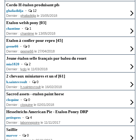
Cordo H étalon produisant pfs
ghaliadidja
-
12
Dernier :
ghaliadidja
le 15/05/2018
Etalon welsh pony [03]
chantime
-
1
Dernier :
chantime
le 13/05/2018
Etalon à confier pour repro [45]
geene66
-
0
Dernier :
geene66
le 27/04/2018
Jeune étalon selle français par balou du rouet
mia1820
-
2
Dernier :
lydo
le 11/03/2018
2 chevaux miniatures et un sf [61]
h.saintevroult
-
0
Dernier :
h.saintevroult
le 16/02/2018
Sacred assets - etalon paint horse
cloquine
-
0
Dernier :
cloquine
le 02/01/2018
Hesselteichs American Pie - Etalon Poney DRP
petitspres
-
4
Dernier :
labonnepoire
le 11/11/2017
Saillie
marver
-
0