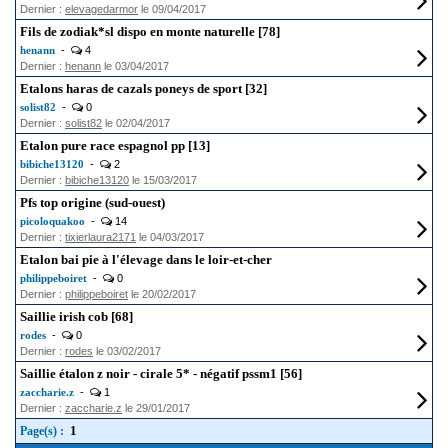
Dernier :
elevagedarmor
le 09/04/2017
Fils de zodiak*sl dispo en monte naturelle [78]
henann
-
4
Dernier :
henann
le 03/04/2017
Etalons haras de cazals poneys de sport [32]
solist82
-
0
Dernier :
solist82
le 02/04/2017
Etalon pure race espagnol pp [13]
bibiche13120
-
2
Dernier :
bibiche13120
le 15/03/2017
Pfs top origine (sud-ouest)
picoloquakoo
-
14
Dernier :
tixierlaura2171
le 04/03/2017
Etalon bai pie à l'élevage dans le loir-et-cher
philippeboiret
-
0
Dernier :
philippeboiret
le 20/02/2017
Saillie irish cob [68]
rodes
-
0
Dernier :
rodes
le 03/02/2017
Saillie étalon z noir - cirale 5* - négatif pssm1 [56]
zaccharie.z
-
1
Dernier :
zaccharie.z
le 29/01/2017
1
Page(s) :