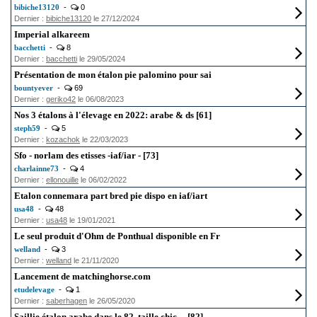
bibiche13120
-
0
Dernier :
bibiche13120
le 27/12/2024
Imperial alkareem
bacchetti
-
8
Dernier :
bacchetti
le 29/05/2024
Présentation de mon étalon pie palomino pour sai
bountyever
-
69
Dernier :
geriko42
le 06/08/2023
Nos 3 étalons à l'élevage en 2022: arabe & ds [61]
steph59
-
5
Dernier :
kozachok
le 22/03/2023
Sfo - norlam des etisses -iaf/iar - [73]
charlainne73
-
4
Dernier :
ellonouille
le 06/02/2022
Etalon connemara part bred pie dispo en iaf/iart
usa48
-
48
Dernier :
usa48
le 19/01/2021
Le seul produit d'Ohm de Ponthual disponible en Fr
welland
-
3
Dernier :
welland
le 21/11/2020
Lancement de matchinghorse.com
etudelevage
-
1
Dernier :
saberhagen
le 26/05/2020
Saillie étalon arabe dans le 82, taille chic.... [82]