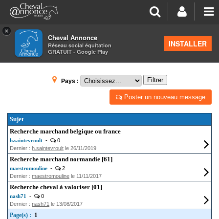
×
Cheval Annonce
Forum
>
Petites annonces
INSTALLER
Réseau social équitation
GRATUIT - Google Play
MARCHANDS ET ÉLEVAGES DE CHEVAUX
Filtrer
Pays :
Poster un nouveau message
Sujet
Recherche marchand belgique ou france
h.saintevroult
-
0
Dernier :
h.saintevroult
le 26/11/2019
Recherche marchand normandie [61]
maestromouline
-
2
Dernier :
maestromouline
le 11/11/2017
Recherche cheval à valoriser [01]
nash71
-
0
Dernier :
nash71
le 13/08/2017
1
Page(s) :