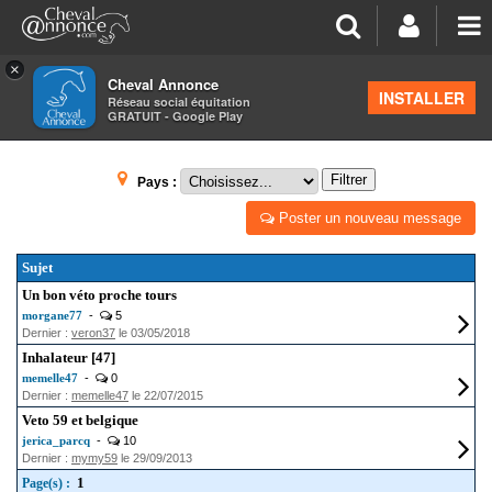
×
Cheval Annonce
Forum
>
Petites annonces
INSTALLER
Réseau social équitation
GRATUIT - Google Play
VÉTÉRINAIRE
Filtrer
Pays :
Poster un nouveau message
Sujet
Un bon véto proche tours
morgane77
-
5
Dernier :
veron37
le 03/05/2018
Inhalateur [47]
memelle47
-
0
Dernier :
memelle47
le 22/07/2015
Veto 59 et belgique
jerica_parcq
-
10
Dernier :
mymy59
le 29/09/2013
1
Page(s) :