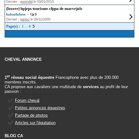
Dernier :
gwendid
le 03/01/2010
(lozere) bpjeps tourisme cfppa de marvejols
baloutheboss
-
8
Dernier :
panou
le 09/11/2009
1
...
4
5
Page(s) :
CHEVAL ANNONCE
er
1
réseau social équestre
Francophone avec plus de 200.000
membres inscrits.
CA propose aux cavaliers une multitude de
services
au profit de leur
passion :
Forum cheval
Petites annonces équestres
Partage de photos
Articles sur l'équitation
BLOG CA