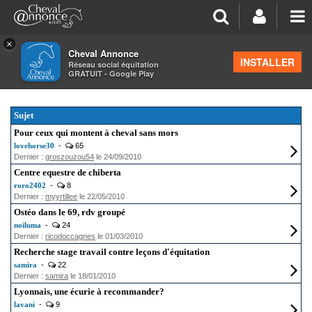
×
Cheval Annonce
Forum
INSTALLER
Réseau social équitation
GRATUIT - Google Play
RENCONTRES
Sujet
Pour ceux qui montent à cheval sans mors
lovehorse30
-
65
Dernier :
groszouzou54
le 24/09/2010
Centre equestre de chiberta
roro2402
-
8
Dernier :
myyrtillee
le 22/05/2010
Ostéo dans le 69, rdv groupé
noiluma
-
24
Dernier :
ricodoccagnes
le 01/03/2010
Recherche stage travail contre leçons d'équitation
samira
-
22
Dernier :
samira
le 18/01/2010
Lyonnais, une écurie à recommander?
lavani
-
9