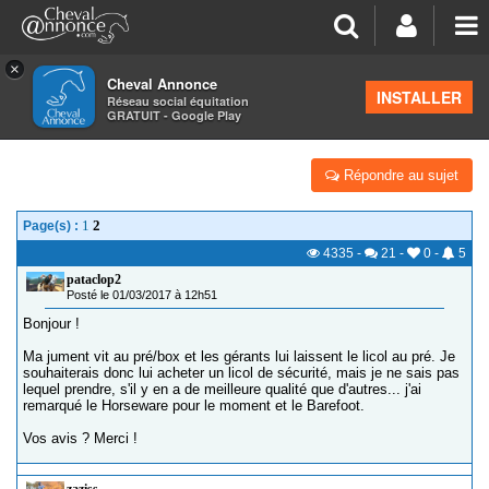
×
Cheval Annonce
Forum
>
Équipements
INSTALLER
Réseau social équitation
GRATUIT - Google Play
LICOL DE SÉCURITÉ, LEQUEL CHOISIR ?
Répondre au sujet
1
2
Page(s) :
4335
-
21
-
0
-
5
pataclop2
Posté le 01/03/2017 à 12h51
Bonjour !
Ma jument vit au pré/box et les gérants lui laissent le licol au pré. Je
souhaiterais donc lui acheter un licol de sécurité, mais je ne sais pas
lequel prendre, s'il y en a de meilleure qualité que d'autres... j'ai
remarqué le Horseware pour le moment et le Barefoot.
Vos avis ? Merci !