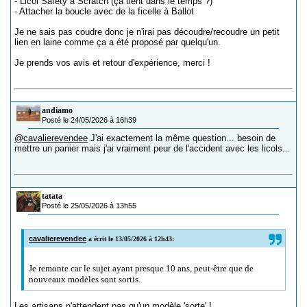
- Licol Safety à Scratch (ça tient dans le temps ?)
- Attacher la boucle avec de la ficelle à Ballot
Je ne sais pas coudre donc je n'irai pas découdre/recoudre un petit
lien en laine comme ça a été proposé par quelqu'un.
Je prends vos avis et retour d'expérience, merci !
andiamo
Posté le 24/05/2026 à 16h39
@cavalierevendee
J'ai exactement la même question... besoin de
mettre un panier mais j'ai vraiment peur de l'accident avec les licols...
tatata
Posté le 25/05/2026 à 13h55
cavalierevendee
a écrit le 13/05/2026 à 12h43:
Je remonte car le sujet ayant presque 10 ans, peut-être que de
nouveaux modèles sont sortis.
Les artisans n'attendent pas qu'un modèle 'sorte' !