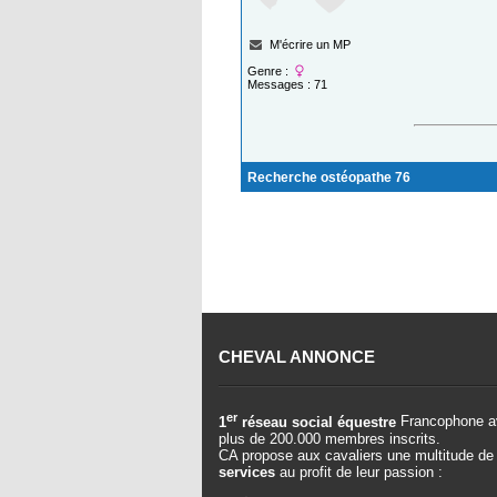
M'écrire un MP
Genre :
Messages : 71
Recherche ostéopathe 76
CHEVAL ANNONCE
er
1
réseau social équestre
Francophone a
plus de 200.000 membres inscrits.
CA propose aux cavaliers une multitude de
services
au profit de leur passion :