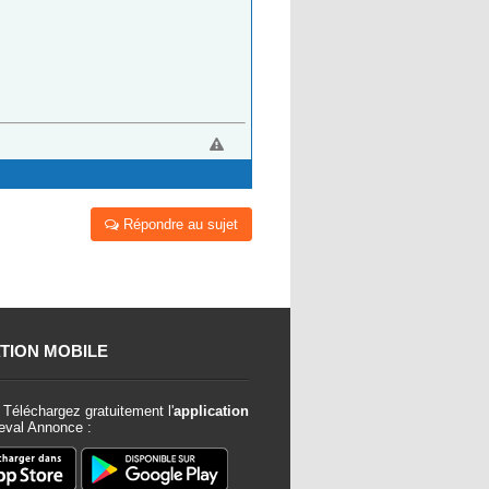
Répondre au sujet
TION MOBILE
Téléchargez gratuitement l'
application
val Annonce :