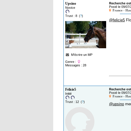
Upsino
Recherche os
Posté le 09/07
Novice
France - Hau
Trust : 8 (
?
)
@felicie5
Flo
M'écrire un MP
Genre :
Messages : 28
Felicie5
Recherche os
Posté le 09/07
Initié
France - Hau
Trust : 12 (
?
)
@upsino
mer