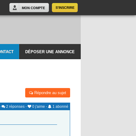
S'INSCRIRE
MON COMPTE
ONTACT
DÉPOSER UNE ANNONCE
Répondre au sujet
-
2
réponses
-
0
j'aime
-
1
abonné