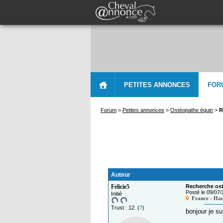
PETITES ANNONCES
FOR
Forum
>
Petites annonces
>
Ostéopathe équin
>
R
Auteur
Felicie5
Recherche os
Posté le 09/07
Initié
France - Hau
Trust : 12 (
?
)
bonjour je s