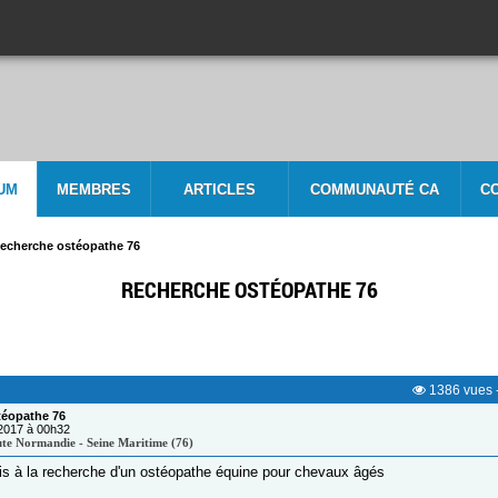
UM
MEMBRES
ARTICLES
COMMUNAUTÉ CA
C
echerche ostéopathe 76
RECHERCHE OSTÉOPATHE 76
1386
vues
téopathe 76
/2017 à 00h32
te Normandie - Seine Maritime (76)
uis à la recherche d'un ostéopathe équine pour chevaux âgés