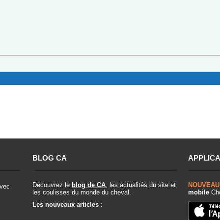
BLOG CA
APPLICA
Découvrez le
blog de CA
, les actualités du site et
NOUVEAU
vec
les coulisses du monde du cheval.
mobile
Che
Les nouveaux articles :