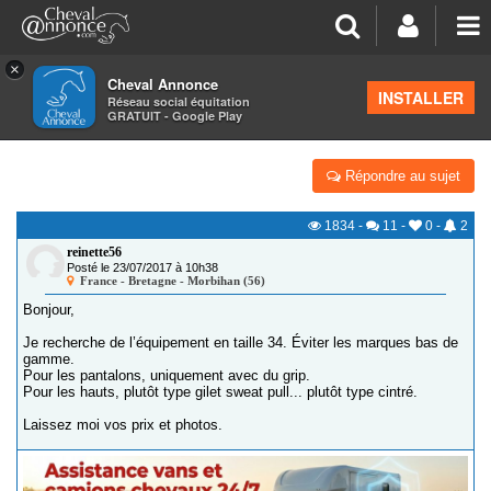
×
Cheval Annonce
Forum
>
Petites annonces
>
Équipements du cavalier
INSTALLER
Réseau social équitation
GRATUIT - Google Play
EQUIPEMENT CAVALIERE 34/XS/14 ANS
Répondre au sujet
1834
-
11
-
0
-
2
reinette56
Posté le 23/07/2017 à 10h38
France - Bretagne - Morbihan (56)
Bonjour,
Je recherche de l’équipement en taille 34. Éviter les marques bas de
gamme.
Pour les pantalons, uniquement avec du grip.
Pour les hauts, plutôt type gilet sweat pull... plutôt type cintré.
Laissez moi vos prix et photos.