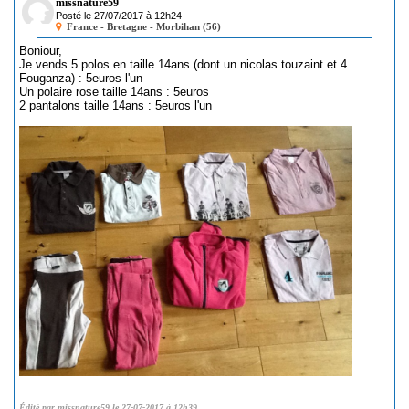
missnature59
Posté le 27/07/2017 à 12h24
France - Bretagne - Morbihan (56)
Boniour,
Je vends 5 polos en taille 14ans (dont un nicolas touzaint et 4
Fouganza) : 5euros l'un
Un polaire rose taille 14ans : 5euros
2 pantalons taille 14ans : 5euros l'un
Édité par missnature59 le 27-07-2017 à 12h39