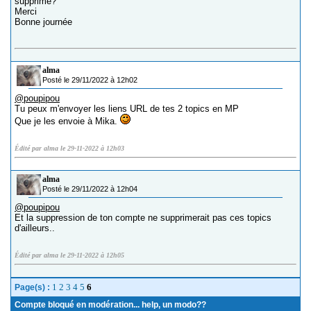
supprimé?
Merci
Bonne journée
alma
Posté le 29/11/2022 à 12h02
@poupipou
Tu peux m'envoyer les liens URL de tes 2 topics en MP
Que je les envoie à Mika.
Édité par alma le 29-11-2022 à 12h03
alma
Posté le 29/11/2022 à 12h04
@poupipou
Et la suppression de ton compte ne supprimerait pas ces topics
d'ailleurs..
Édité par alma le 29-11-2022 à 12h05
1
2
3
4
5
6
Page(s) :
Compte bloqué en modération... help, un modo??