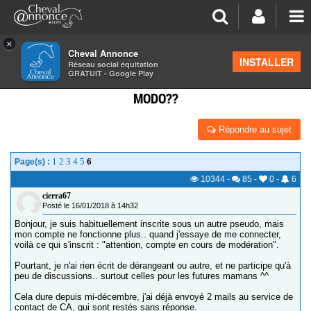
×
Cheval Annonce
Forum
>
Suggestions & Nouveautés
INSTALLER
Réseau social équitation
GRATUIT - Google Play
COMPTE BLOQUÉ EN MODÉRATION... HELP, UN
MODO??
Répondre au sujet
1
2
3
4
5
6
Page(s) :
10344
-
85
-
0
-
6
cierra67
Posté le 16/01/2018 à 14h32
Bonjour, je suis habituellement inscrite sous un autre pseudo, mais
mon compte ne fonctionne plus.. quand j'essaye de me connecter,
voilà ce qui s'inscrit : "attention, compte en cours de modération".
Pourtant, je n'ai rien écrit de dérangeant ou autre, et ne participe qu'à
peu de discussions.. surtout celles pour les futures mamans ^^
Cela dure depuis mi-décembre, j'ai déjà envoyé 2 mails au service de
contact de CA, qui sont restés sans réponse.