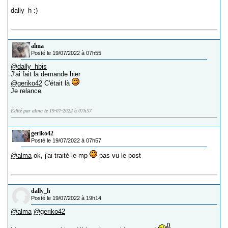
dally_h :)
alma
Posté le 19/07/2022 à 07h55
@dally_hbis
J'ai fait la demande hier
@geriko42
C'était là
Je relance
Édité par alma le 19-07-2022 à 07h57
geriko42
Posté le 19/07/2022 à 07h57
@alma
ok, j'ai traité le mp
pas vu le post
dally_h
Posté le 19/07/2022 à 19h14
@alma
@geriko42