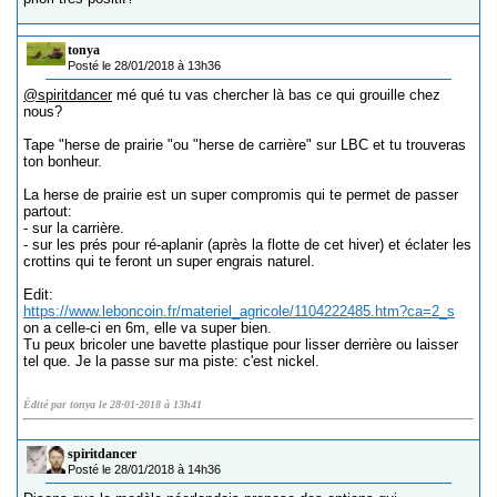
tonya
Posté le 28/01/2018 à 13h36
@spiritdancer
mé qué tu vas chercher là bas ce qui grouille chez
nous?
Tape "herse de prairie "ou "herse de carrière" sur LBC et tu trouveras
ton bonheur.
La herse de prairie est un super compromis qui te permet de passer
partout:
- sur la carrière.
- sur les prés pour ré-aplanir (après la flotte de cet hiver) et éclater les
crottins qui te feront un super engrais naturel.
Edit:
https://www.leboncoin.fr/materiel_agricole/1104222485.htm?ca=2_s
on a celle-ci en 6m, elle va super bien.
Tu peux bricoler une bavette plastique pour lisser derrière ou laisser
tel que. Je la passe sur ma piste: c'est nickel.
Édité par tonya le 28-01-2018 à 13h41
spiritdancer
Posté le 28/01/2018 à 14h36