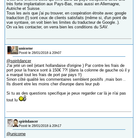
très forte implantation aux Pays-Bas, mais aussi en Allemagne,
Autriche et Suisse.
Tous les avis que j'ai pu trouver, en coopération étroite avec google
traduction (!) sont ceux de clients satisfaits (même si, d'un point de
vue syntaxe, on voit bien les limites du traducteur de Google..).
On va les contacter, on verra bien les conditions du SAV.
unicorne
Posté le 28/01/2018 à 20h07
@spiritdancer
J'ai jeté un oeil (etant hollandaise d'origine ) Par contre les frais de
port pour la france sont à 150€ ??! (dans la colonne de gauche où il y
a marqué tout les frais de port par pays !!)
Sinon côté qualité les commentaires semblent positifs ,mais bon ..
Ils disent etre les moins cher d'europe dans leur pub
Si tu as des questions specifique je peux regarder car là je n'ai pas
tout lu
spiritdancer
Posté le 28/01/2018 à 20h17
@unicorne