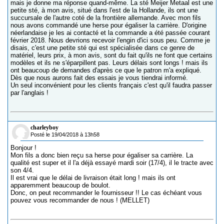
mais je donne ma réponse quand-même. La sté Meijer Metaal est une
petite sté, à mon avis, situé dans l'est de la Hollande, ils ont une
succursale de l'autre coté de la frontière allemande. Avec mon fils
nous avons commandé une herse pour égaliser la carrière. D'origine
néerlandaise je les ai contacté et la commande a été passée courant
février 2018. Nous devrions recevoir l'engin d'ici sous peu. Comme je
disais, c'est une petite sté qui est spécialisée dans ce genre de
matériel, leurs prix, à mon avis, sont du fait qu'ils ne font que certains
modèles et ils ne s'éparpillent pas. Leurs délais sont longs ! mais ils
ont beaucoup de demandes d'après ce que le patron m'a expliqué.
Dès que nous aurons fait des essais je vous tiendrai informé.
Un seul inconvénient pour les clients français c'est qu'il faudra passer
par l'anglais !
charleyboy
Posté le 19/04/2018 à 13h58
Bonjour !
Mon fils a donc bien reçu sa herse pour égaliser sa carrière. La
qualité est super et il l'a déjà essayé mardi soir (17/4), il le tracte avec
son 4/4.
Il est vrai que le délai de livraison était long ! mais ils ont
apparemment beaucoup de boulot.
Donc, on peut recommander le fournisseur !! Le cas échéant vous
pouvez vous recommander de nous ! (MELLET)