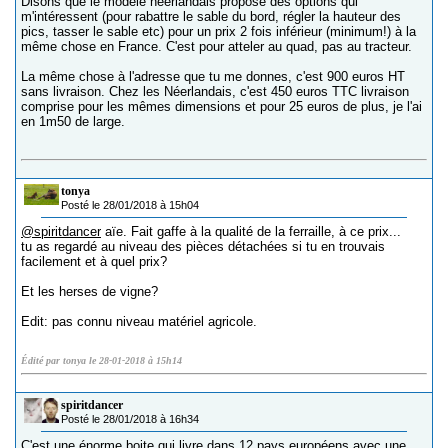
Disons que le modèle néerlandais propose des options qui
m'intéressent (pour rabattre le sable du bord, régler la hauteur des
pics, tasser le sable etc) pour un prix 2 fois inférieur (minimum!) à la
même chose en France. C'est pour atteler au quad, pas au tracteur.
La même chose à l'adresse que tu me donnes, c'est 900 euros HT
sans livraison. Chez les Néerlandais, c'est 450 euros TTC livraison
comprise pour les mêmes dimensions et pour 25 euros de plus, je l'ai
en 1m50 de large.
tonya
Posté le 28/01/2018 à 15h04
@spiritdancer
aïe. Fait gaffe à la qualité de la ferraille, à ce prix...
tu as regardé au niveau des pièces détachées si tu en trouvais
facilement et à quel prix?
Et les herses de vigne?
Edit: pas connu niveau matériel agricole.
Édité par tonya le 28-01-2018 à 15h14
spiritdancer
Posté le 28/01/2018 à 16h34
C'est une énorme boite qui livre dans 12 pays européens avec une