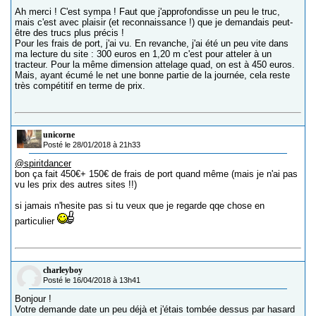
Ah merci ! C'est sympa ! Faut que j'approfondisse un peu le truc,
mais c'est avec plaisir (et reconnaissance !) que je demandais peut-
être des trucs plus précis !
Pour les frais de port, j'ai vu. En revanche, j'ai été un peu vite dans
ma lecture du site : 300 euros en 1,20 m c'est pour atteler à un
tracteur. Pour la même dimension attelage quad, on est à 450 euros.
Mais, ayant écumé le net une bonne partie de la journée, cela reste
très compétitif en terme de prix.
unicorne
Posté le 28/01/2018 à 21h33
@spiritdancer
bon ça fait 450€+ 150€ de frais de port quand même (mais je n'ai pas
vu les prix des autres sites !!)
si jamais n'hesite pas si tu veux que je regarde qqe chose en
particulier
charleyboy
Posté le 16/04/2018 à 13h41
Bonjour !
Votre demande date un peu déjà et j'étais tombée dessus par hasard