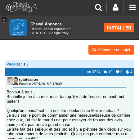
×
Cheval Annonce
Forum
>
Équipements
INSTALLER
Réseau social équitation
GRATUIT - Google Play
MEIJER METAAL : DES AVIS ?
Répondre au sujet
1
2
Page(s) :
3724
-
19
-
0
-
4
spiritdancer
Posté le 28/01/2018 à 12h39
Bonjour à tous,
Bouteille jetée à la mer, mais tant qu'il y a de l'espoir, on peut tout
tenter !
Quelqu'un connaîtrait-il la société néerlandaise Meijer metaal ?
Je suis sur le point de commander une herseuse/lisseuse de carrière
chez eux, j'ai fait le tour du net pour essayer de trouver des avis,
mais je n'ai pas trouvé grand chose..
Le site fait très sérieux et très pro et il y a pléthore de vidéos sur you
tube pour chacun de leurs produits. Quelqu'un pour conforter mon a
priori très positif?