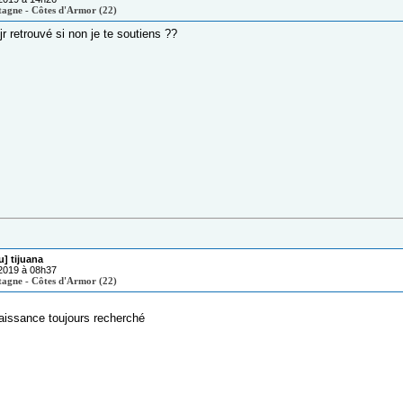
tagne - Côtes d'Armor (22)
tjr retrouvé si non je te soutiens ??
u] tijuana
/2019 à 08h37
tagne - Côtes d'Armor (22)
aissance toujours recherché