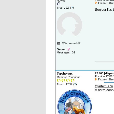
Novice
France - Bre
Trust : 22 (
?
)
Bonjour l'as 
M'écrire un MP
Genre :
Messages : 39
Topchevaux
22 460 [dispar
Posté le 27/02
Membre d'honneur
France - Bre
Trust : 1750 (
?
)
@artemis74
A notre conn