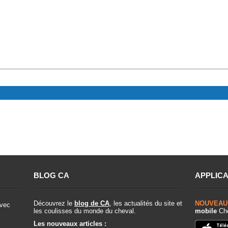
BLOG CA
APPLICA
Découvrez le
blog de CA
, les actualités du site et
NOUVEAU
vec
les coulisses du monde du cheval.
mobile
Che
Les nouveaux articles :