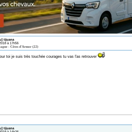
u] tijuana
/2018 à 17h56
tagne - Côtes d'Armor (22)
ur toi je suis très touchée courages tu vas l'as retrouver
u] tijuana
/2019 à 14h26