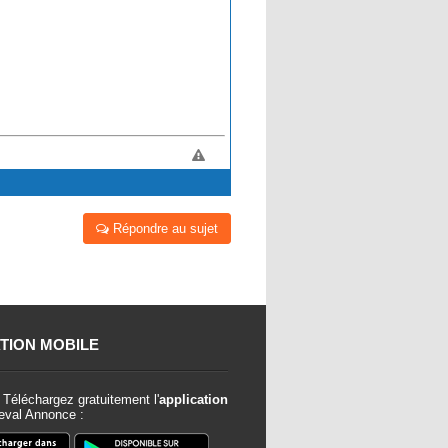
Répondre au sujet
TION MOBILE
Téléchargez gratuitement l'
application
val Annonce :