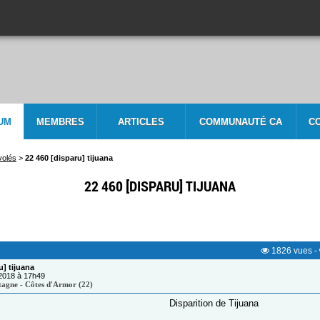
UM
MEMBRES
ARTICLES
COMMUNAUTÉ CA
C
volés
>
22 460 [disparu] tijuana
22 460 [DISPARU] TIJUANA
1826
vues
-
u] tijuana
/2018 à 17h49
tagne - Côtes d'Armor (22)
Disparition de Tijuana