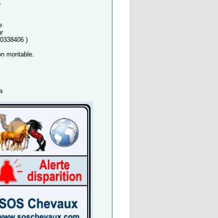
)
e
ur
00338406 )
non montable.
a