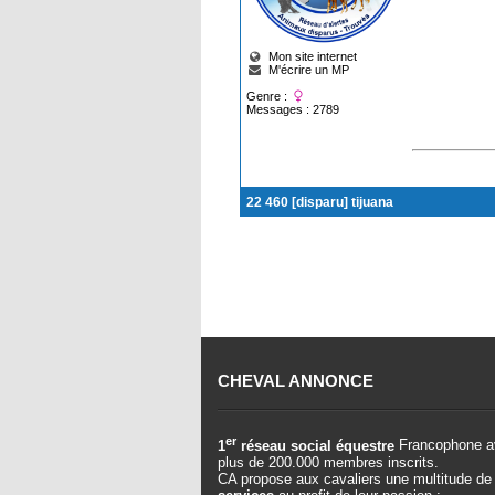
Mon site internet
M'écrire un MP
Genre :
Messages : 2789
22 460 [disparu] tijuana
CHEVAL ANNONCE
er
1
réseau social équestre
Francophone a
plus de 200.000 membres inscrits.
CA propose aux cavaliers une multitude de