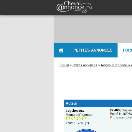
PETITES ANNONCES
FOR
Forum
>
Petites annonces
>
Alertes aux chevaux 
Auteur
Topchevaux
22 460 [dispar
Posté le 16/06
Membre d'honneur
France - Bre
Trust : 1750 (
?
)