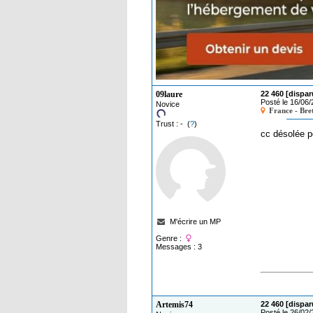
09laure
22 460 [dispar
Posté le 16/06
Novice
France - Bre
Trust : - (
?
)
cc désolée po
M'écrire un MP
Genre :
Messages : 3
Artemis74
22 460 [dispar
Posté le 26/02