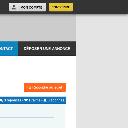
S'INSCRIRE
MON COMPTE
ONTACT
DÉPOSER UNE ANNONCE
Répondre au sujet
3
réponses
-
1
j'aime
-
3
abonnés