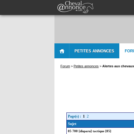
PETITES ANNONCES
FOR
Forum
>
Petites annonces
>
Alertes aux chevaux
1
2
Page(s) :
Sujet
05 700 [disparu] tactique [05]