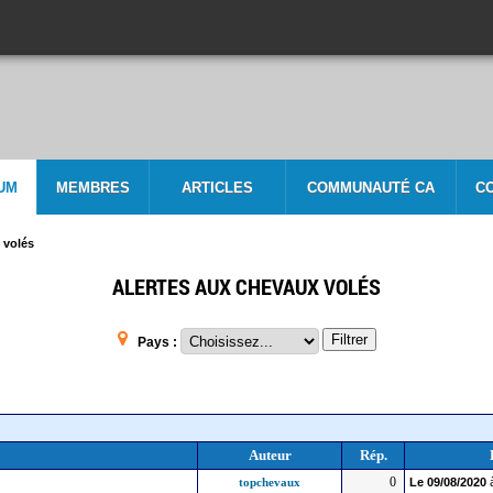
UM
MEMBRES
ARTICLES
COMMUNAUTÉ CA
C
 volés
ALERTES AUX CHEVAUX VOLÉS
Filtrer
Pays :
Auteur
Rép.
0
topchevaux
Le
09/08/2020