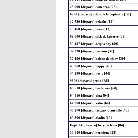
25 000 [disparu] douenzon [25]
6990 [disparu] athos de la pepinette [BE]
12 720 [disparu] peluche [12]
13 460 [disparu] heros [13]
09 800 [disparu] silck de lasserre [09]
59 157 [disparu] acquis boy [59]
37 330 [disparu] horizon [37]
30 190 [disparu] bolero de clary [30]
49 250 [disparu] happy [49]
44 290 [disparu] vosje [44]
9696 [disparu] gerko [BE]
68 510 [disparu] borladero [68]
94 410 [disparu] olga [94]
64 250 [disparu] kalia [64]
40 270 [disparu] lascaux d'aurville [40]
09 500 [disparu] aladin [09]
Dépt. 04 [disparu] foxy de leina [04]
33 810 [disparu] hermione [33]