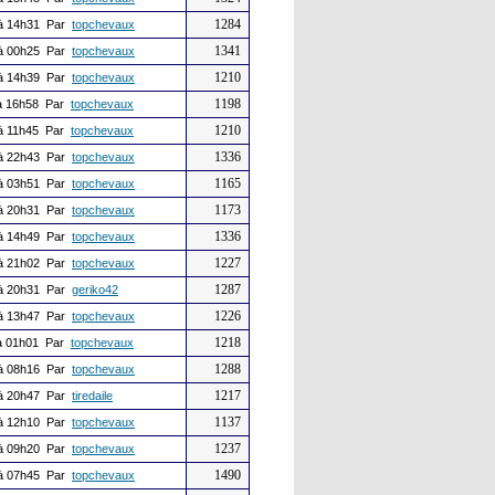
1284
à 14h31 Par
topchevaux
1341
à 00h25 Par
topchevaux
1210
à 14h39 Par
topchevaux
1198
 16h58 Par
topchevaux
1210
à 11h45 Par
topchevaux
1336
à 22h43 Par
topchevaux
1165
à 03h51 Par
topchevaux
1173
à 20h31 Par
topchevaux
1336
à 14h49 Par
topchevaux
1227
à 21h02 Par
topchevaux
1287
à 20h31 Par
geriko42
1226
à 13h47 Par
topchevaux
1218
 01h01 Par
topchevaux
1288
à 08h16 Par
topchevaux
1217
à 20h47 Par
tiredaile
1137
à 12h10 Par
topchevaux
1237
à 09h20 Par
topchevaux
1490
à 07h45 Par
topchevaux