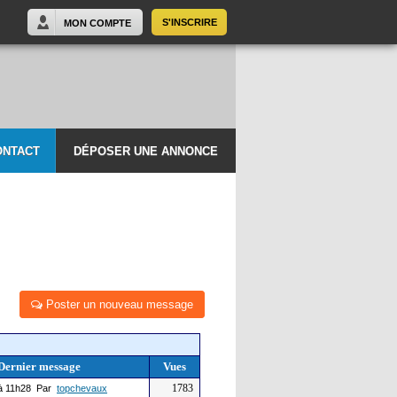
S'INSCRIRE
MON COMPTE
ONTACT
DÉPOSER UNE ANNONCE
Poster un nouveau message
Dernier message
Vues
1783
à 11h28 Par
topchevaux