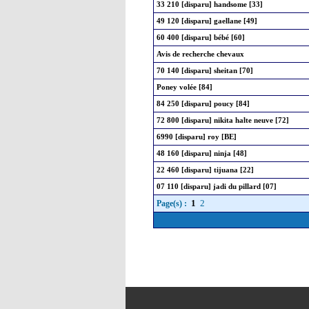
33 210 [disparu] handsome [33]
49 120 [disparu] gaellane [49]
60 400 [disparu] bébé [60]
Avis de recherche chevaux
70 140 [disparu] sheitan [70]
Poney volée [84]
84 250 [disparu] poucy [84]
72 800 [disparu] nikita halte neuve [72]
6990 [disparu] roy [BE]
48 160 [disparu] ninja [48]
22 460 [disparu] tijuana [22]
07 110 [disparu] jadi du pillard [07]
1
2
Page(s) :