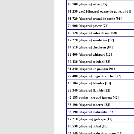
05 700 [disparu] sebaz [05]
61 230 gacé [disparu] ozane du gaveau [61]
91 720 [disparu] cristal de roche [91]
74 600 [disparu] power [74]
60 128 [disparu] rubis de mai [60]
17 270 [disparu] scoubidou [17]
04 510 [disparu] chephren [04]
12 400 [disparu] whispers [12]
32 430 [disparu] soledad [32]
91 840 [disparu] un poulain [91]
22 400 [disparu] oligo du cochet [22]
13 104 [disparu] felindra [13]
22 340 [disparu] flambie [22]
42 155 ouches - trouvé jument [42]
33 190 [disparu] tonerre [33]
33 190 [disparu] mabrouka [33]
17 210 [disparue] galaxye [17]
83 530 [disparu] dubai [83]
37 140 [disparu] scalp du canyon [37]