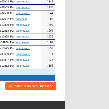
1249
à 07h43 Par
topchevaux
1433
à 02h39 Par
topchevaux
1544
à 02h38 Par
topchevaux
1802
à 07h32 Par
bacchetti
1490
à 12h29 Par
topchevaux
1564
à 10h18 Par
topchevaux
1335
à 12h25 Par
topchevaux
1369
 21h06 Par
topchevaux
1259
à 16h25 Par
topchevaux
1311
à 05h09 Par
topchevaux
1828
à 08h37 Par
topchevaux
1168
à 12h52 Par
topchevaux
Poster un nouveau message