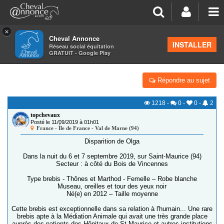
×
Cheval Annonce
Forum
>
Petites annonces
>
Alertes aux chevaux volés
INSTALLER
Réseau social équitation
GRATUIT - Google Play
94 410 [DISPARU] OLGA
Répondre au sujet
1218
-
0
-
0
-
2
topchevaux
Posté le 11/09/2019 à 01h01
France - Île de France - Val de Marne (94)
Disparition de Olga
Dans la nuit du 6 et 7 septembre 2019, sur Saint-Maurice (94)
Secteur : à côté du Bois de Vincennes
Type brebis - Thônes et Marthod - Femelle – Robe blanche
Museau, oreilles et tour des yeux noir
Né(e) en 2012 – Taille moyenne
Cette brebis est exceptionnelle dans sa relation à l'humain... Une rare
brebis apte à la Médiation Animale qui avait une très grande place
auprès des patients des Hôpitaux de St Maurice et autres institutions