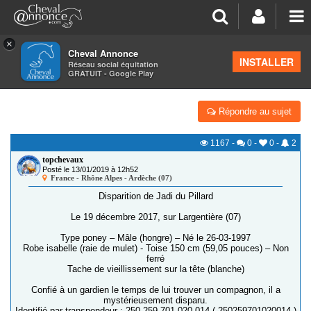
×
Cheval Annonce
Forum
>
Petites annonces
>
Alertes aux chevaux volés
INSTALLER
Réseau social équitation
GRATUIT - Google Play
07 110 [DISPARU] JADI DU PILLARD
Répondre au sujet
1167
-
0
-
0
-
2
topchevaux
Posté le 13/01/2019 à 12h52
France - Rhône Alpes - Ardèche (07)
Disparition de Jadi du Pillard
Le 19 décembre 2017, sur Largentière (07)
Type poney – Mâle (hongre) – Né le 26-03-1997
Robe isabelle (raie de mulet) - Toise 150 cm (59,05 pouces) – Non
ferré
Tache de vieillissement sur la tête (blanche)
Confié à un gardien le temps de lui trouver un compagnon, il a
mystérieusement disparu.
Identifié par transpondeur : 250 259 701 020 014 ( 250259701020014 )