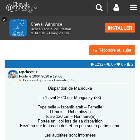
×
Cheval Annonce
Forum
>
Petites annonces
>
Alertes aux chevaux volés
INSTALLER
Réseau social équitation
GRATUIT - Google Play
33 190 [DISPARU] MABROUKA
Répondre au sujet
1232
-
0
-
0
-
2
topchevaux
Posté le 10/04/2020 à 19h06
France - Aquitaine - Gironde (33)
Disparition de Mabrouka
Le 1 avril 2020 sur Mongauzy (33)
Type selle – Ispanik arab – Femelle
11 mois – Robe alezan
Toise 120 cm – Non ferré(e)
Portée un licol lors de sa disparition
Eczéma sur le bas du dos et un peu sur la partie intime
Les autorités sont informées