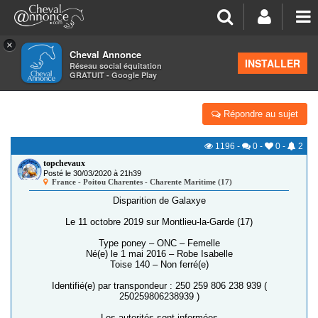
×
Cheval Annonce
Forum
>
Petites annonces
>
Alertes aux chevaux volés
INSTALLER
Réseau social équitation
GRATUIT - Google Play
17 210 [DISPARUE] GALAXYE
Répondre au sujet
1196
-
0
-
0
-
2
topchevaux
Posté le 30/03/2020 à 21h39
France - Poitou Charentes - Charente Maritime (17)
Disparition de Galaxye
Le 11 octobre 2019 sur Montlieu-la-Garde (17)
Type poney – ONC – Femelle
Né(e) le 1 mai 2016 – Robe Isabelle
Toise 140 – Non ferré(e)
Identifié(e) par transpondeur : 250 259 806 238 939 (
250259806238939 )
Les autorités sont informées