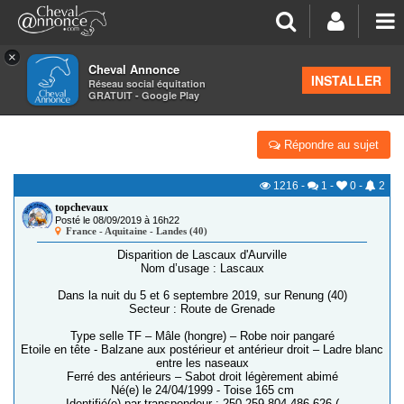
×
Cheval Annonce
Forum
>
Petites annonces
>
Alertes aux chevaux volés
INSTALLER
Réseau social équitation
GRATUIT - Google Play
40 270 [DISPARU] LASCAUX D'AURVILLE
Répondre au sujet
1216
-
1
-
0
-
2
topchevaux
Posté le 08/09/2019 à 16h22
France - Aquitaine - Landes (40)
Disparition de Lascaux d'Aurville
Nom d’usage : Lascaux
Dans la nuit du 5 et 6 septembre 2019, sur Renung (40)
Secteur : Route de Grenade
Type selle TF – Mâle (hongre) – Robe noir pangaré
Etoile en tête - Balzane aux postérieur et antérieur droit – Ladre blanc
entre les naseaux
Ferré des antérieurs – Sabot droit légèrement abimé
Né(e) le 24/04/1999 - Toise 165 cm
Identifié(e) par transpondeur : 250 259 804 486 626 (