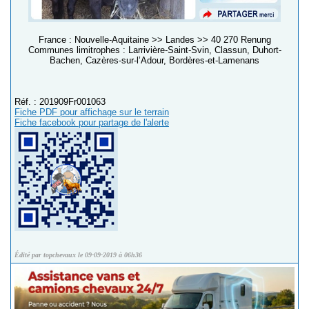
France : Nouvelle-Aquitaine >> Landes >> 40 270 Renung
Communes limitrophes : Larrivière-Saint-Svin, Classun, Duhort-
Bachen, Cazères-sur-l’Adour, Bordères-et-Lamenans
Réf. : 201909Fr001063
Fiche PDF pour affichage sur le terrain
Fiche facebook pour partage de l'alerte
Édité par topchevaux le 09-09-2019 à 06h36