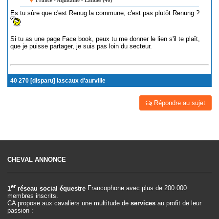
France - Aquitaine - Landes (40)
Es tu sûre que c'est Renug la commune, c'est pas plutôt Renung ?
Si tu as une page Face book, peux tu me donner le lien s'il te plaît,
que je puisse partager, je suis pas loin du secteur.
40 270 [disparu] lascaux d'aurville
Répondre au sujet
CHEVAL ANNONCE
er
1
réseau social équestre
Francophone avec plus de 200.000
membres inscrits.
CA propose aux cavaliers une multitude de
services
au profit de leur
passion :