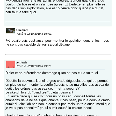
@bluedu22
Moi je te les aurais engueulés. Surtout quand il y a du
boulot. On bosse et on s'amuse après. Et Dédette, en plus, elle est
pas dans son exploitation, elle est ouvrière donc quand y a du taf,
bah faut le faire quoi.
bluedu22
Posté le 22/10/2019 à 19h01
@tiredaile
puis cest aussi pour montrer le quotidien donc si les mecs
ne sont pas capable de voir sa quil dégage
confettie
Posté le 22/10/2019 à 19h21
Didier et sa prétendante dommage qu'on ait pas eu la suite lol
Dédette la pauvre... Lionel le gros crado dégueulasse, qui se permet
en plus de commenter la bouffe (la quiche au maroilles pas assez de
goût ; les crêpes pas assez ceci... et ta soeur ??)
Le sketch lors du "blind test", c'était désolant
Et l'autre dédé qui se croit pour un boss car il connait toutes les
chansons de je ne sais quel chanteur has been, pour le coup le crado
aurait du dire "ah ben non je connais pas mais un truc aussi merdique
je veux pas connaitre" ça lui aurait coupé la chique looool
charles henri n'a rien d'un charles henri si ce n'est son nom au