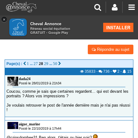
×
Cheval Annonce
Forum
>
Salon de thé
INSTALLER
Réseau social équitation
GRATUIT - Google Play
L'AMOUR EST DANS LE PRÉ 2019
Répondre au sujet
1
27
28
29
50
Page(s) :
...
...
35833
-
736
-
2
-
15
dada24
Posté le 28/01/2019 à 21h34
Coucou, comme je sais que certaines regardent... qui est devant les
portraits ? Alors vos impressions ?
Je voulais retrouver le post de l'année dernière mais je n'ai pas réussi
!
aigue_marine
Posté le 22/10/2019 à 17h44
@crinsdorphee31
Ben alors, t'étais ou hier soir?