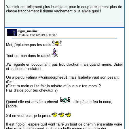
Yannick est tellement plus humble et pour le coup a tellement plus de
classe franchement il donne vachement plus envie quoi !
aigue_marine
Posté le 12/11/2019 à 11h07
Moi, j'épluche pas les radis
Tout est bon dans le radis!
J'ai regardé en bouquinant, pas trop d'action mais quand même, Didier
et Isabelle m'eclatent.
On a perdu Fatima
@crinsdorphee31
mais Isabelle vaut son pesant
d'or.
(C'est ta main qui te fait la misère et joue sur ton moral ?
Pas d'aide pour tes chevaux ?)
Quand elle est arrivée a cheval
elle pète le feu la nana,
j'adore.
S'il en veut pas, je la prend
Il est rigolo, j'espère qu'il vont faire un bout de chemin ensemble voire
plus mais franchement, quitter sa belle région ça va être dur.