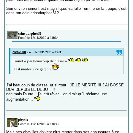
Son environnement est magnifique, va falloir emmener la troupe, c'est
dans ton coin crinsdorphee31?
crinsdorphee31
Posté le 12/11/2019 à 11h34
elea2008
a écrit le 11/11/2019 à 23h33:
Lionel « j’ai beaucoup de classe »
Il est modeste ce garçon
J'ai beaucoup de classe, et surtout : JE LE MERITE !!! J'AI BOSSE
DUR DEPUIS LE DEBUT !!!
nan mais l'autre... j'ai crû rêver... on dirait qu'il réclame une
augmentation...
physis
Posté le 12/11/2019 à 11h36
Mais ses chevilles doivent plus rentrer dans ses chaussures à ce