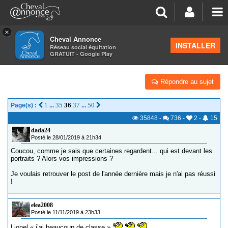
×
Cheval Annonce
Forum
>
Salon de thé
INSTALLER
Réseau social équitation
GRATUIT - Google Play
L'AMOUR EST DANS LE PRÉ 2019
Répondre au sujet
1
35
36
37
50
Page(s) :
...
...
35848
-
736
-
2
-
15
dada24
Posté le 28/01/2019 à 21h34
Coucou, comme je sais que certaines regardent... qui est devant les
portraits ? Alors vos impressions ?
Je voulais retrouver le post de l'année dernière mais je n'ai pas réussi
!
elea2008
Posté le 11/11/2019 à 23h33
Lionel « j’ai beaucoup de classe »