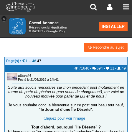
×
Cheval Annonce
Forum
>
Vos photos et vidéos
INSTALLER
Réseau social équitation
GRATUIT - Google Play
DÉSERT, SLEEPY ET OURAGAN
Répondre au sujet
1
46
47
Page(s) :
...
71646
-
694
-
11
-
49
allison44
Posté le 21/05/2019 à 14h41
Suite aux soucis rencontrés sur mon précédent post (notamment en
terme de perte de photos et gros souci de chargement), me voici de
nouveau motivée pour parler de Lui et de nous !
Je vous souhaite donc la bienvenue sur ce post tout beau tout neuf,
"
le Journal d'une Île Déserte
".
Cliquez pour voir l'image
Tout d'abord, pourquoi "Île Déserte" ?
Et bien dans un 1er temps car c'est la "traduction" du nom de ce bel