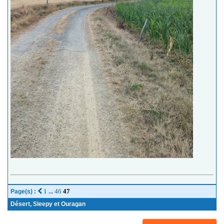
1
46
47
Page(s) :
...
Désert, Sleepy et Ouragan