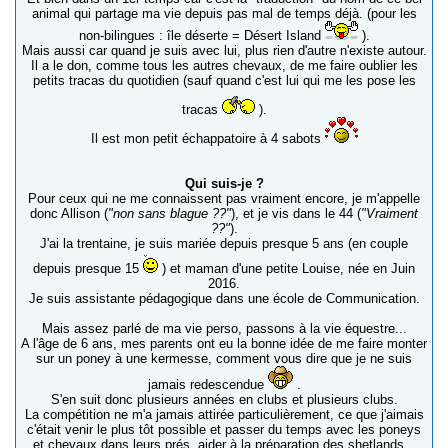
animal qui partage ma vie depuis pas mal de temps déjà. (pour les
non-bilingues : île déserte = Désert Island
).
Mais aussi car quand je suis avec lui, plus rien d'autre n'existe autour.
Il a le don, comme tous les autres chevaux, de me faire oublier les
petits tracas du quotidien (sauf quand c'est lui qui me les pose les
tracas
).
Il est mon petit échappatoire à 4 sabots
Qui suis-je ?
Pour ceux qui ne me connaissent pas vraiment encore, je m'appelle
donc Allison (
"non sans blague ??"
), et je vis dans le 44 (
"Vraiment
??"
).
J'ai la trentaine, je suis mariée depuis presque 5 ans (en couple
depuis presque 15
) et maman d'une petite Louise, née en Juin
2016.
Je suis assistante pédagogique dans une école de Communication.
Mais assez parlé de ma vie perso, passons à la vie équestre...
A l'âge de 6 ans, mes parents ont eu la bonne idée de me faire monter
sur un poney à une kermesse, comment vous dire que je ne suis
jamais redescendue
.
S'en suit donc plusieurs années en clubs et plusieurs clubs.
La compétition ne m'a jamais attirée particulièrement, ce que j'aimais
c'était venir le plus tôt possible et passer du temps avec les poneys
et chevaux dans leurs prés, aider à la préparation des shetlands...