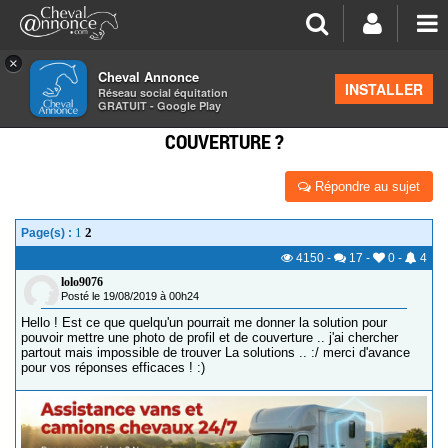
×
Cheval Annonce
Forum
>
Suggestions & Nouveautés
INSTALLER
Réseau social équitation
GRATUIT - Google Play
COMMENT METTRE UNE PHOTO DE PROFIL ET
COUVERTURE ?
Répondre au sujet
1
2
Page(s) :
4150
-
17
-
0
-
4
lolo9076
Posté le 19/08/2019 à 00h24
Hello ! Est ce que quelqu'un pourrait me donner la solution pour
pouvoir mettre une photo de profil et de couverture .. j'ai chercher
partout mais impossible de trouver La solutions .. :/ merci d'avance
pour vos réponses efficaces ! :)