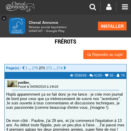
×
Cheval Annonce
Forum
>
Vos photos et vidéos
INSTALLER
Réseau social équitation
GRATUIT - Google Play
JAMES JONES & PHARELL V/T STEINERHOF, LES
FRÉROTS
Répondre au sujet
1
270
271
272
274
Page(s) :
...
...
359048
-
4100
-
36
-
76
pauline_
Posté le 04/09/2019 à 14h18
Hoplà apparemment ça se fait donc je me lance : je crée mon journal
de bord pour ceux que ça intéresseraient de suivre nos "aventures".
Je suis ouverte à tous commentaires et discussions techniques, je
suis passionnée (comme beaucoup d'entre vous, j'imagine !).
De mon côté : Pauline, j'ai 29 ans, et j'ai commencé l'équitation à 13
ans. Au début toute flippée, puis un peu plus à l'aise... J'ai passé mes
4 premiers galops les deux premières années, super fière de moi !