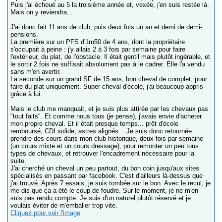
Puis j'ai échoué au 5 la troisième année et, vexée, j'en suis restée là.
Mais on y reviendra...
J'ai donc fait 11 ans de club, puis deux fois un an et demi de demi-
pensions.
La première sur un PFS d'1m50 de 4 ans, dont la propriétaire
s'occupait à peine : j'y allais 2 à 3 fois par semaine pour faire
l'extérieur, du plat, de l'obstacle. Il était gentil mais plutôt ingérable, et
le sortir 2 fois ne suffisait absolument pas à le cadrer. Elle l'a vendu
sans m'en avertir.
La seconde sur un grand SF de 15 ans, bon cheval de complet, pour
faire du plat uniquement. Super cheval d'école, j'ai beaucoup appris
grâce à lui.
Mais le club me manquait, et je suis plus attirée par les chevaux pas
"tout faits". Et comme nous tous (je pense), j'avais envie d'acheter
mon propre cheval. Et il était presque temps... prêt d'école
remboursé, CDI solide, astres alignés... Je suis donc retournée
prendre des cours dans mon club historique, deux fois par semaine
(un cours mixte et un cours dressage), pour remonter un peu tous
types de chevaux, et retrouver l'encadrement nécessaire pour la
suite.
J'ai cherché un cheval un peu partout, du bon coin jusqu'aux sites
spécialisés en passant par facebook. C'est d'ailleurs là-dessus que
j'ai trouvé. Après 7 essais, je suis tombée sur le bon. Avec le recul, je
me dis que ça a été le coup de foudre. Sur le moment, je ne m'en
suis pas rendu compte. Je suis d'un naturel plutôt réservé et je
voulais éviter de m'emballer trop vite.
Cliquez pour voir l'image