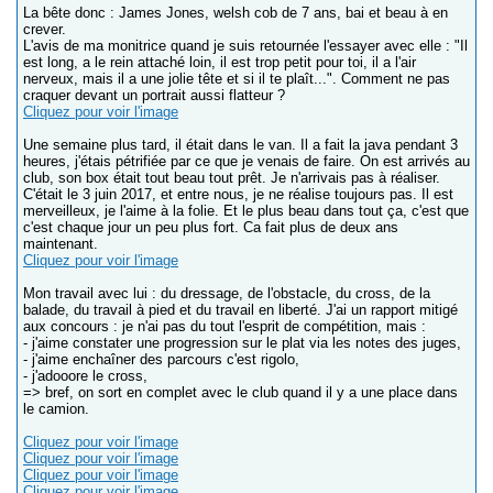
La bête donc : James Jones, welsh cob de 7 ans, bai et beau à en
crever.
L'avis de ma monitrice quand je suis retournée l'essayer avec elle : "Il
est long, a le rein attaché loin, il est trop petit pour toi, il a l'air
nerveux, mais il a une jolie tête et si il te plaît...". Comment ne pas
craquer devant un portrait aussi flatteur ?
Cliquez pour voir l'image
Une semaine plus tard, il était dans le van. Il a fait la java pendant 3
heures, j'étais pétrifiée par ce que je venais de faire. On est arrivés au
club, son box était tout beau tout prêt. Je n'arrivais pas à réaliser.
C'était le 3 juin 2017, et entre nous, je ne réalise toujours pas. Il est
merveilleux, je l'aime à la folie. Et le plus beau dans tout ça, c'est que
c'est chaque jour un peu plus fort. Ca fait plus de deux ans
maintenant.
Cliquez pour voir l'image
Mon travail avec lui : du dressage, de l'obstacle, du cross, de la
balade, du travail à pied et du travail en liberté. J'ai un rapport mitigé
aux concours : je n'ai pas du tout l'esprit de compétition, mais :
- j'aime constater une progression sur le plat via les notes des juges,
- j'aime enchaîner des parcours c'est rigolo,
- j'adooore le cross,
=> bref, on sort en complet avec le club quand il y a une place dans
le camion.
Cliquez pour voir l'image
Cliquez pour voir l'image
Cliquez pour voir l'image
Cliquez pour voir l'image