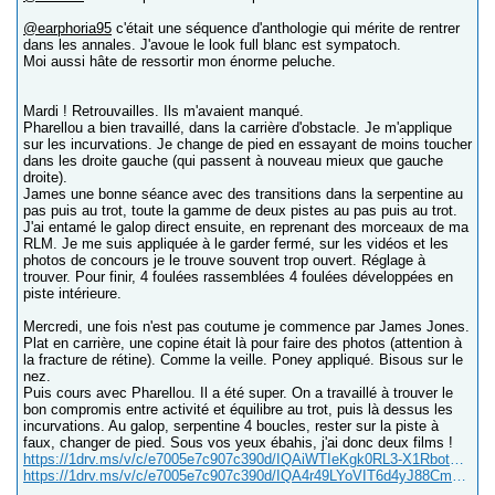
@earphoria95
c'était une séquence d'anthologie qui mérite de rentrer
dans les annales. J'avoue le look full blanc est sympatoch.
Moi aussi hâte de ressortir mon énorme peluche.
Mardi ! Retrouvailles. Ils m'avaient manqué.
Pharellou a bien travaillé, dans la carrière d'obstacle. Je m'applique
sur les incurvations. Je change de pied en essayant de moins toucher
dans les droite gauche (qui passent à nouveau mieux que gauche
droite).
James une bonne séance avec des transitions dans la serpentine au
pas puis au trot, toute la gamme de deux pistes au pas puis au trot.
J'ai entamé le galop direct ensuite, en reprenant des morceaux de ma
RLM. Je me suis appliquée à le garder fermé, sur les vidéos et les
photos de concours je le trouve souvent trop ouvert. Réglage à
trouver. Pour finir, 4 foulées rassemblées 4 foulées développées en
piste intérieure.
Mercredi, une fois n'est pas coutume je commence par James Jones.
Plat en carrière, une copine était là pour faire des photos (attention à
la fracture de rétine). Comme la veille. Poney appliqué. Bisous sur le
nez.
Puis cours avec Pharellou. Il a été super. On a travaillé à trouver le
bon compromis entre activité et équilibre au trot, puis là dessus les
incurvations. Au galop, serpentine 4 boucles, rester sur la piste à
faux, changer de pied. Sous vos yeux ébahis, j'ai donc deux films !
https://1drv.ms/v/c/e7005e7c907c390d/IQAiWTIeKgk0RL3-X1RbotHzAdq5l73l28FTyX6z4tXjOmk?e=EhLRfn
https://1drv.ms/v/c/e7005e7c907c390d/IQA4r49LYoVIT6d4yJ88CmmOAcA4U9oLwWIZddfBnNgyDGU?e=9BYoYr