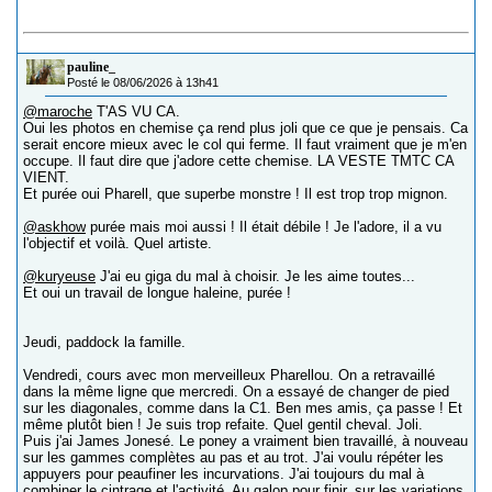
pauline_
Posté le 08/06/2026 à 13h41
@maroche
T'AS VU CA.
Oui les photos en chemise ça rend plus joli que ce que je pensais. Ca
serait encore mieux avec le col qui ferme. Il faut vraiment que je m'en
occupe. Il faut dire que j'adore cette chemise. LA VESTE TMTC CA
VIENT.
Et purée oui Pharell, que superbe monstre ! Il est trop trop mignon.
@askhow
purée mais moi aussi ! Il était débile ! Je l'adore, il a vu
l'objectif et voilà. Quel artiste.
@kuryeuse
J'ai eu giga du mal à choisir. Je les aime toutes...
Et oui un travail de longue haleine, purée !
Jeudi, paddock la famille.
Vendredi, cours avec mon merveilleux Pharellou. On a retravaillé
dans la même ligne que mercredi. On a essayé de changer de pied
sur les diagonales, comme dans la C1. Ben mes amis, ça passe ! Et
même plutôt bien ! Je suis trop refaite. Quel gentil cheval. Joli.
Puis j'ai James Jonesé. Le poney a vraiment bien travaillé, à nouveau
sur les gammes complètes au pas et au trot. J'ai voulu répéter les
appuyers pour peaufiner les incurvations. J'ai toujours du mal à
combiner le cintrage et l'activité. Au galop pour finir, sur les variations