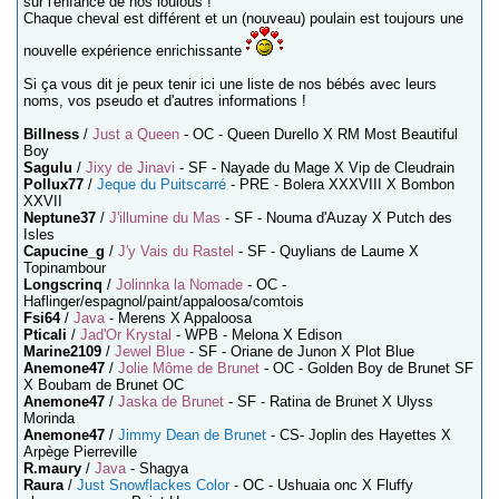
sur l'enfance de nos loulous !
Chaque cheval est différent et un (nouveau) poulain est toujours une
nouvelle expérience enrichissante
Si ça vous dit je peux tenir ici une liste de nos bébés avec leurs
noms, vos pseudo et d'autres informations !
Billness
/
Just a Queen
- OC - Queen Durello X RM Most Beautiful
Boy
Sagulu
/
Jixy de Jinavi
- SF - Nayade du Mage X Vip de Cleudrain
Pollux77
/
Jeque du Puitscarré
- PRE - Bolera XXXVIII X Bombon
XXVII
Neptune37
/
J'illumine du Mas
- SF - Nouma d'Auzay X Putch des
Isles
Capucine_g
/
J'y Vais du Rastel
- SF - Quylians de Laume X
Topinambour
Longscrinq
/
Jolinnka la Nomade
- OC -
Haflinger/espagnol/paint/appaloosa/comtois
Fsi64
/
Java
- Merens X Appaloosa
Pticali
/
Jad'Or Krystal
- WPB - Melona X Edison
Marine2109
/
Jewel Blue
- SF - Oriane de Junon X Plot Blue
Anemone47
/
Jolie Môme de Brunet
- OC - Golden Boy de Brunet SF
X Boubam de Brunet OC
Anemone47
/
Jaska de Brunet
- SF - Ratina de Brunet X Ulyss
Morinda
Anemone47
/
Jimmy Dean de Brunet
- CS- Joplin des Hayettes X
Arpège Pierreville
R.maury
/
Java
- Shagya
Raura
/
Just Snowflackes Color
- OC - Ushuaia onc X Fluffy