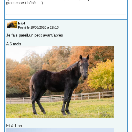
grossesse / bébé ... )
fsi64
Posté le 19/08/2020 à 22h13
Je fais pareil,un petit avant/après
A 6 mois
Et à 1 an