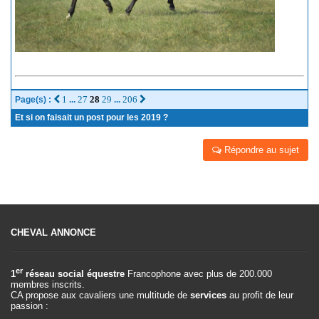
1
27
28
29
206
Page(s) :
...
...
Et si on faisait un post pour les 2019 ?
Répondre au sujet
CHEVAL ANNONCE
er
1
réseau social équestre
Francophone avec plus de 200.000
membres inscrits.
CA propose aux cavaliers une multitude de
services
au profit de leur
passion :