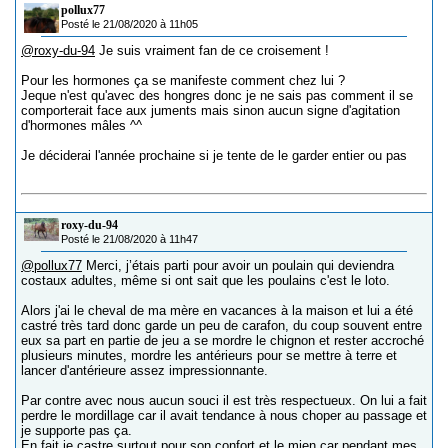
pollux77
Posté le 21/08/2020 à 11h05
@roxy-du-94
Je suis vraiment fan de ce croisement !
Pour les hormones ça se manifeste comment chez lui ?
Jeque n'est qu'avec des hongres donc je ne sais pas comment il se
comporterait face aux juments mais sinon aucun signe d'agitation
d'hormones mâles ^^
Je déciderai l'année prochaine si je tente de le garder entier ou pas
roxy-du-94
Posté le 21/08/2020 à 11h47
@pollux77
Merci, j’étais parti pour avoir un poulain qui deviendra
costaux adultes, même si ont sait que les poulains c'est le loto.
Alors j'ai le cheval de ma mère en vacances à la maison et lui a été
castré très tard donc garde un peu de carafon, du coup souvent entre
eux sa part en partie de jeu a se mordre le chignon et rester accroché
plusieurs minutes, mordre les antérieurs pour se mettre à terre et
lancer d'antérieure assez impressionnante.
Par contre avec nous aucun souci il est très respectueux. On lui a fait
perdre le mordillage car il avait tendance à nous choper au passage et
je supporte pas ça.
En fait je castre surtout pour son confort et le mien car pendant mes