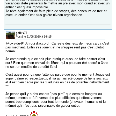
vacances d'été j'aimerais le mettre au pré avec mon grand et avec un
entier c'est quasi impossible.
Je rêve également de faire plein de stages, des concours de trec et
avec un entier c'est plus galère niveau organisation.
pollux77
Posté le 21/08/2020 à 14h15
@roxy-du-94
Ah oui d'accord ! Ça reste des jeux de mecs ça va c'est
pas méchant. Enfin s'ils jouent et ne s'aggressent pas c'est plutôt
normal.
Je comprends que ce soit plus pratique aussi de faire castrer c'est
sur ! Bien que mon cheval de 15ans qui a pourtant été castré à 3ans
ne soit un modèle de ce côté là lol
C'est aussi pour ça que j'attends parce que pour le moment Jeque est
super calme et respectueux, il n'a jamais été coupé de liens sociaux
et il est bien cadré par les 2 adultes en cas de potentiel débordement
^^
Je pense qu'il y a des entiers "pas pire" que certains hongres ou
même juments et à l'inverse des plus difficiles qui effectivement
seront trop compliqués pour tout le monde (chevaux, humains et lui-
même) qu'il n'est pas raisonnable de garder entier.