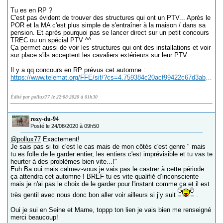
Tu es en RP ?
C'est pas évident de trouver des structures qui ont un PTV... Après le
POR et la MA c'est plus simple de s'entraîner à la maison / dans sa
pension. Et après pourquoi pas se lancer direct sur un petit concours
TREC ou un spécial PTV ^^
Ça permet aussi de voir les structures qui ont des installations et voir
sur place s'ils acceptent les cavaliers extérieurs sur leur PTV.
Il y a qq concours en RP prévus cet automne :
https://www.telemat.org/FFE/sif/?cs=4.759384c20acf99422c67d3ab5b351a93b430b6f7977f8288e8362f9f96b6ffd972001941b0e331cc220a8e83834d8f612294b2618c480000a5da33f62ca99d88422e
Édité par pollux77 le 22-08-2020 à 01h30
roxy-du-94
Posté le 24/08/2020 à 09h50
@pollux77
Exactement!
Je sais pas si toi c'est le cas mais de mon côtés c'est genre " mais
tu es folle de le garder entier, les entiers c'est imprévisible et tu vas te
heurter à des problèmes bien vite...!"
Euh Ba oui mais calmez-vous je vais pas le castrer à cette période
ça attendra cet automne ! BREF tu es vite qualifié d’inconsciente
mais je n'ai pas le choix de le garder pour l'instant comme ça et il est
très gentil avec nous donc bon aller voir ailleurs si j’y suit
.
Oui je sui en Seine et Marne, toppp ton lien je vais bien me renseigné
merci beaucoup!