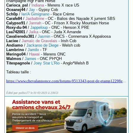
champagne mgr Paint Horse
Carioca_psl
/
Indiana
- Merens X race US
Oceanej44
/
Jay
- Gypsy Cob
Sch0p
/
Ien'A Gimignano
- Race Crème
Carafe84
/
Jasbaltrine
- OC - Balios des Nayade X jument SBS
Calypso91
/
Jannah
- OC - Frison X Rocky Mountain Horse
Roxy-du-94
/
Jappeloup
- ONC - Henson X PRE
Lea742001
/
Jaïka
- ONC - Juda X Amande
Cavalieredu381
/
Jasmin
- ONCS - Connemara X Appaloosa
Laciee
/
Jamaïc de Gravelais
- Irish Cob
Andiamo
/
Jackaroo de Diege
- Welsh cob
Lambrino
/
Jamilo
- TF
Meringo04
/
Hawaï
- Merens ONC
Walmos
/
James
- ONC PH*QH
Titespagnole
/
Joey Star L'Rio
- Anglo*Welsh B
Tableau taille :
https://www.chevalannonce.com/forums-9513343-post-de-etamp12298eetamp12299-1-an-en-2015?p=16
Édité par pollux77 le 01-03-2023 à 23h53