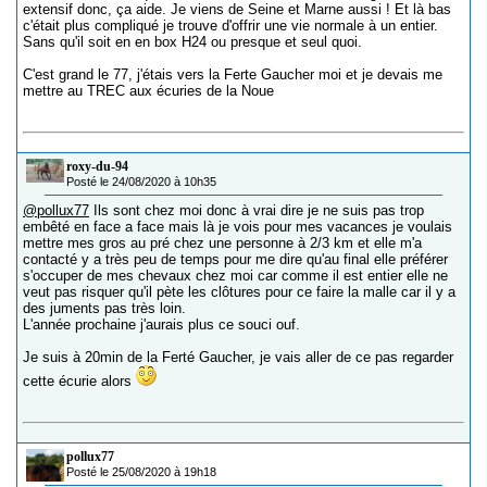
extensif donc, ça aide. Je viens de Seine et Marne aussi ! Et là bas
c'était plus compliqué je trouve d'offrir une vie normale à un entier.
Sans qu'il soit en en box H24 ou presque et seul quoi.
C'est grand le 77, j'étais vers la Ferte Gaucher moi et je devais me
mettre au TREC aux écuries de la Noue
roxy-du-94
Posté le 24/08/2020 à 10h35
@pollux77
Ils sont chez moi donc à vrai dire je ne suis pas trop
embêté en face a face mais là je vois pour mes vacances je voulais
mettre mes gros au pré chez une personne à 2/3 km et elle m'a
contacté y a très peu de temps pour me dire qu'au final elle préférer
s'occuper de mes chevaux chez moi car comme il est entier elle ne
veut pas risquer qu'il pète les clôtures pour ce faire la malle car il y a
des juments pas très loin.
L'année prochaine j'aurais plus ce souci ouf.
Je suis à 20min de la Ferté Gaucher, je vais aller de ce pas regarder
cette écurie alors
pollux77
Posté le 25/08/2020 à 19h18