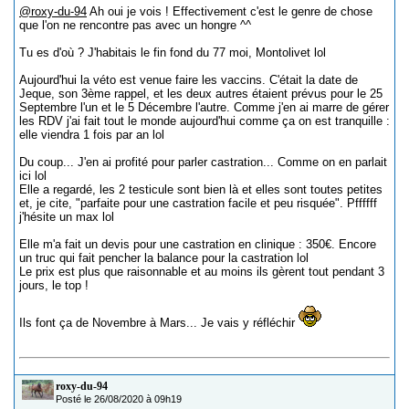
@roxy-du-94
Ah oui je vois ! Effectivement c'est le genre de chose
que l'on ne rencontre pas avec un hongre ^^
Tu es d'où ? J'habitais le fin fond du 77 moi, Montolivet lol
Aujourd'hui la véto est venue faire les vaccins. C'était la date de
Jeque, son 3ème rappel, et les deux autres étaient prévus pour le 25
Septembre l'un et le 5 Décembre l'autre. Comme j'en ai marre de gérer
les RDV j'ai fait tout le monde aujourd'hui comme ça on est tranquille :
elle viendra 1 fois par an lol
Du coup... J'en ai profité pour parler castration... Comme on en parlait
ici lol
Elle a regardé, les 2 testicule sont bien là et elles sont toutes petites
et, je cite, "parfaite pour une castration facile et peu risquée". Pffffff
j'hésite un max lol
Elle m'a fait un devis pour une castration en clinique : 350€. Encore
un truc qui fait pencher la balance pour la castration lol
Le prix est plus que raisonnable et au moins ils gèrent tout pendant 3
jours, le top !
Ils font ça de Novembre à Mars... Je vais y réfléchir
roxy-du-94
Posté le 26/08/2020 à 09h19