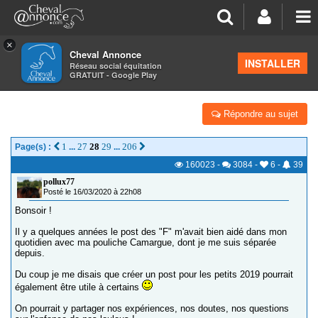
×
Cheval Annonce
Forum
>
Vos photos et vidéos
INSTALLER
Réseau social équitation
GRATUIT - Google Play
ET SI ON FAISAIT UN POST POUR LES 2019 ?
Répondre au sujet
1
27
28
29
206
Page(s) :
...
...
160023
-
3084
-
6
-
39
pollux77
Posté le 16/03/2020 à 22h08
Bonsoir !
Il y a quelques années le post des "F" m'avait bien aidé dans mon
quotidien avec ma pouliche Camargue, dont je me suis séparée
depuis.
Du coup je me disais que créer un post pour les petits 2019 pourrait
également être utile à certains
On pourrait y partager nos expériences, nos doutes, nos questions