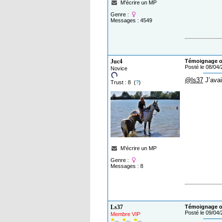
M'écrire un MP
Genre :
Messages : 4549
Juc4
Témoignage o
Posté le 08/04
Novice
@ls37
J’avai
Trust : 8 (
?
)
M'écrire un MP
Genre :
Messages : 8
Ls37
Témoignage o
Posté le 09/04
Membre VIP