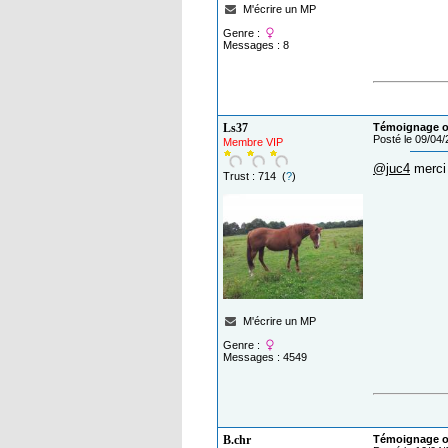
M'écrire un MP
Genre :
Messages : 8
Ls37
Témoignage o
Posté le 09/04
Membre VIP
@juc4
merci 
Trust : 714 (
?
)
M'écrire un MP
Genre :
Messages : 4549
B.chr
Témoignage o