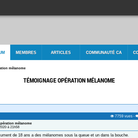
UM
MEMBRES
ARTICLES
COMMUNAUTÉ CA
C
ation mélanome
TÉMOIGNAGE OPÉRATION MÉLANOME
7759
vues
-
pération mélanome
/2020 à 21h58
jument de 18 ans a des mélanomes sous la queue et un dans la bouche.