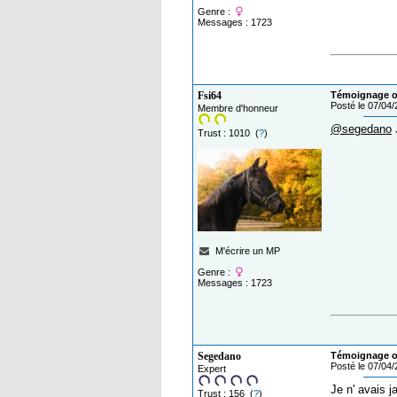
Genre :
Messages : 1723
Fsi64
Témoignage o
Posté le 07/04
Membre d'honneur
@segedano
Trust : 1010 (
?
)
M'écrire un MP
Genre :
Messages : 1723
Segedano
Témoignage o
Posté le 07/04
Expert
Je n' avais j
Trust : 156 (
?
)