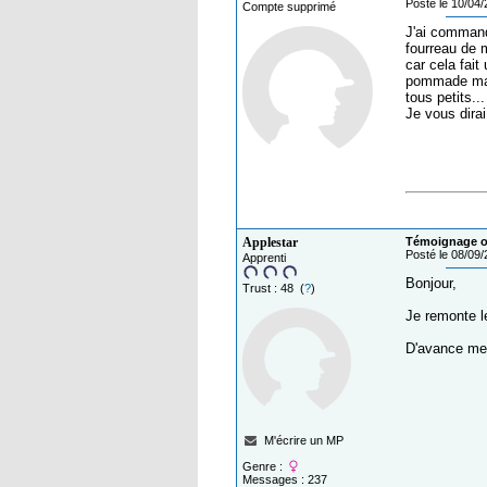
Posté le 10/04
Compte supprimé
J'ai command
fourreau de m
car cela fait
pommade mais 
tous petits...
Je vous dirai
Applestar
Témoignage o
Posté le 08/09
Apprenti
Bonjour,
Trust : 48 (
?
)
Je remonte le
D'avance mer
M'écrire un MP
Genre :
Messages : 237