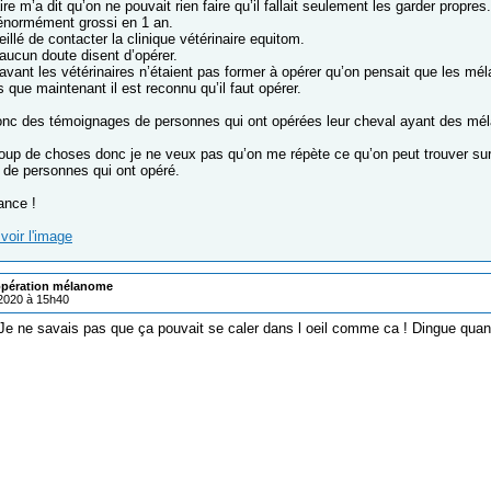
re m’a dit qu’on ne pouvait rien faire qu’il fallait seulement les garder propres.
 énormément grossi en 1 an.
llé de contacter la clinique vétérinaire equitom.
aucun doute disent d’opérer.
u’avant les vétérinaires n’étaient pas former à opérer qu’on pensait que les 
 que maintenant il est reconnu qu’il faut opérer.
onc des témoignages de personnes qui ont opérées leur cheval ayant des mé
coup de choses donc je ne veux pas qu’on me répète ce qu’on peut trouver sur
de personnes qui ont opéré.
ance !
voir l'image
pération mélanome
/2020 à 15h40
Je ne savais pas que ça pouvait se caler dans l oeil comme ca ! Dingue qu