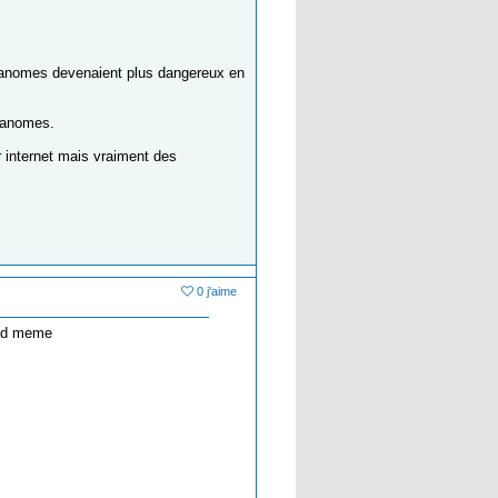
mélanomes devenaient plus dangereux en
lanomes.
 internet mais vraiment des
0 j'aime
and meme