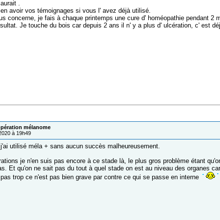
aurait .
ien avoir vos témoignages si vous l' avez déjà utilisé.
us concerne, je fais à chaque printemps une cure d' homéopathie pendant 2 mo
sultat. Je touche du bois car depuis 2 ans il n' y a plus d' ulcération, c' est dé
pération mélanome
/2020 à 19h49
 j'ai utilisé méla + sans aucun succès malheureusement.
ations je n'en suis pas encore à ce stade là, le plus gros problème étant qu'o
s. Et qu'on ne sait pas du tout à quel stade on est au niveau des organes car
 pas trop ce n'est pas bien grave par contre ce qui se passe en interne