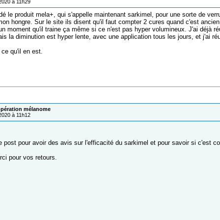
/2020 à 11h29
é le produit mela+, qui s'appelle maintenant sarkimel, pour une sorte de verru
on hongre. Sur le site ils disent qu'il faut compter 2 cures quand c'est ancien
 un moment qu'il traine ça même si ce n'est pas hyper volumineux. J'ai déjà réu
la diminution est hyper lente, avec une application tous les jours, et j'ai ré
 ce qu'il en est.
pération mélanome
/2020 à 11h12
 post pour avoir des avis sur l'efficacité du sarkimel et pour savoir si c'est
ci pour vos retours.