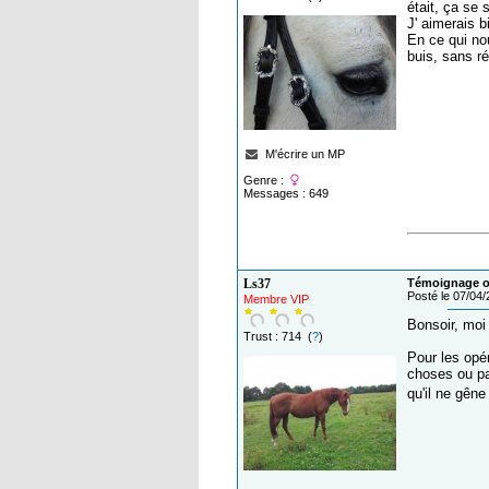
était, ça se s
J' aimerais b
En ce qui no
buis, sans ré
M'écrire un MP
Genre :
Messages : 649
Ls37
Témoignage o
Posté le 07/04
Membre VIP
Bonsoir, moi
Trust : 714 (
?
)
Pour les opér
choses ou pa
qu'il ne gêne