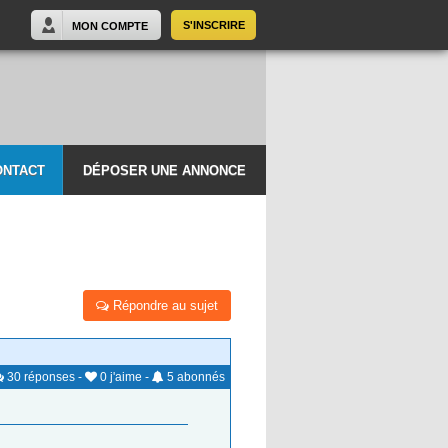
S'INSCRIRE
MON COMPTE
ONTACT
DÉPOSER UNE ANNONCE
Répondre au sujet
30
réponses
-
0
j'aime
-
5
abonnés