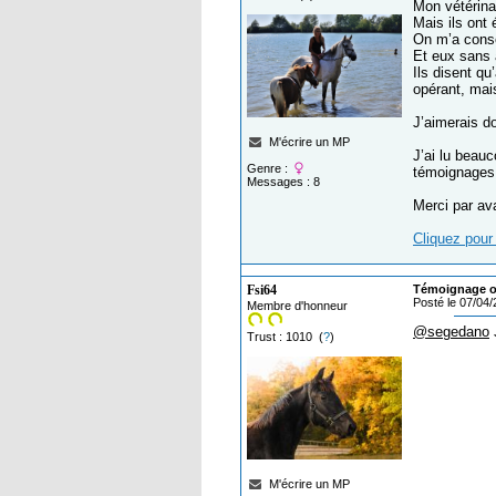
Mon vétérinai
Mais ils ont
On m’a consei
Et eux sans 
Ils disent q
opérant, mais
J’aimerais d
M'écrire un MP
J’ai lu beau
Genre :
témoignages 
Messages : 8
Merci par av
Cliquez pour 
Fsi64
Témoignage o
Posté le 07/04
Membre d'honneur
@segedano
Trust : 1010 (
?
)
M'écrire un MP