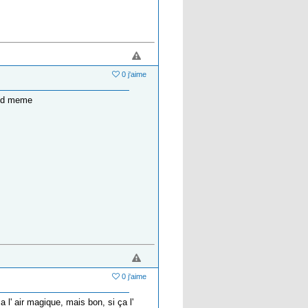
0 j'aime
and meme
0 j'aime
l' air magique, mais bon, si ça l'