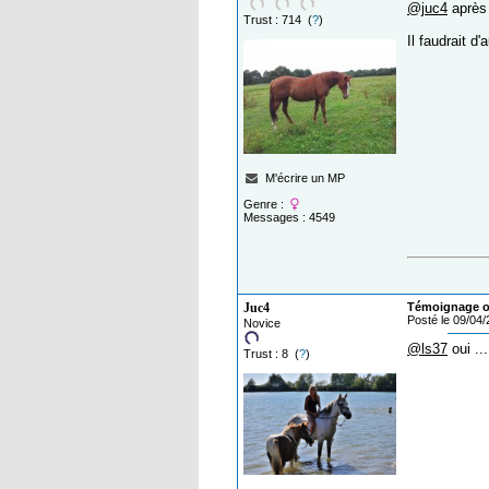
@juc4
après 
Trust : 714 (
?
)
Il faudrait d
M'écrire un MP
Genre :
Messages : 4549
Juc4
Témoignage o
Posté le 09/04
Novice
@ls37
oui ...
Trust : 8 (
?
)