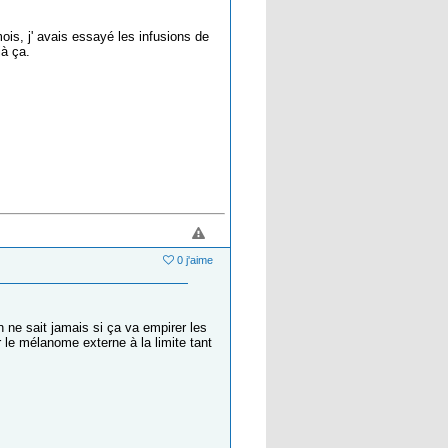
is, j' avais essayé les infusions de
jà ça.
0 j'aime
n ne sait jamais si ça va empirer les
 le mélanome externe à la limite tant