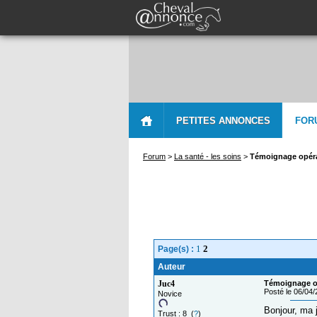
PETITES ANNONCES
FOR
Forum
>
La santé - les soins
>
Témoignage opér
1
2
Page(s) :
Auteur
Juc4
Témoignage o
Posté le 06/04
Novice
Bonjour, ma 
Trust : 8 (
?
)