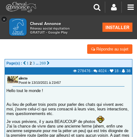
×
Cheval Annonce
Forum
>
Salon de thé
INSTALLER
Réseau social équitation
GRATUIT - Google Play
LA TROUPE FÉLINE ! P268 : NOUVELLES POULES :)
Répondre au sujet
1
2
3
269
Page(s) :
...
278476
-
4024
-
18
-
38
alecto
Posté le 13/10/2021 à 21h57
Hello tout le monde !
Au lieu de polluer trois posts pour parler des chats qui vivent avec
moi, j'ouvre celui-ci qui sera consacré à leurs vies, leurs interactions,
mes questionnements etc.
Je vous préviens, il y aura BEAUCOUP de photos
J'ai la chance de vivre dans une ancienne ferme (ahem, enfin une
ancienne seigneurie pour me la péter un peu) qui est très éloignée de
la première route (petite par ailleurs) et sans aucun voisin. A part mes