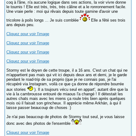
coq à l'âne, n'a aucune logique dans ses actions, la voir vivre donne
le tournis ! Elle est très, très, très câline et a le ronronnement facile.
Une vraie perle : moi qui rêvais depuis toute gamine d'avoir une
tricolore à poils longs ... Je suis comblée
Elle a fêté ses trois
ans depuis peu.
Cliquez pour voir l'image
Cliquez pour voir l'image
Cliquez pour voir l'image
Cliquez pour voir l'image
Stormy est le doyen de cette troupe, il a 16 ans. C'est un chat qui ne
m'appartient pas mais qui vit ici depuis deux ans et demi, je le garde
pendant le road-trip de sa proprio (que je ne connais pas, je l'ai
récupéré via Instagram, voilà ce que ça donne de répondre bourrée
aux stories
). Il a toujours vécu seul en appart', autant dire que la
vie à la cambrousse entouré de miaous l'a changé ! Il détestait les
autres chats mais avec les miens ça roule très bien après quelques
mois où il faisait son grincheux. Il apprécie même Arkhän, à qui il
laisse passer beaucoup de choses :)
Je n'ai pas beaucoup de photos de Stormy tout seul, je vous laisse
donc avec des photos de l'ensemble
Cliquez pour voir l'image