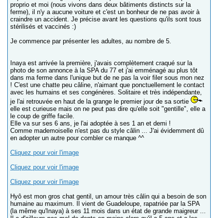
proprio et moi (nous vivons dans deux bâtiments distincts sur la
ferme), il n'y a aucune voiture et c'est un bonheur de ne pas avoir à
craindre un accident. Je précise avant les questions qu'ils sont tous
stérilisés et vaccinés :)
Je commence par présenter les adultes, au nombre de 5.
Inaya est arrivée la première, j'avais complètement craqué sur la
photo de son annonce à la SPA du 77 et j'ai emménagé au plus tôt
dans ma ferme dans l'unique but de ne pas la voir filer sous mon nez
! C'est une chatte peu câline, n'aimant que ponctuellement le contact
avec les humains et ses congénères. Solitaire et très indépendante,
je l'ai retrouvée en haut de la grange le premier jour de sa sortie
elle est curieuse mais on ne peut pas dire qu'elle soit "gentille", elle a
le coup de griffe facile.
Elle va sur ses 6 ans, je l'ai adoptée à ses 1 an et demi !
Comme mademoiselle n'est pas du style câlin ... J'ai évidemment dû
en adopter un autre pour combler ce manque ^^
Cliquez pour voir l'image
Cliquez pour voir l'image
Cliquez pour voir l'image
Hyô est mon gros chat gentil, un amour très câlin qui a besoin de son
humaine au maximum. Il vient de Guadeloupe, rapatriée par la SPA
(la même qu'Inaya) à ses 11 mois dans un état de grande maigreur ...