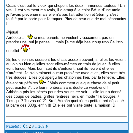
Ouais c'est ouf le vieux qui chopent les deux immenses toutous ! En
vrai, il est vraiment mauvais, il a attaqué le chiot BAus d'une amie ...
je l'avais prévenue mais elle n'a pas fait attention et Stormy s'est
faufilé par la porte pour l'attaquer. Plus de peur que de mal néanmoins
!!
@joual
Arrêêête ...
si mes parents ne veulent vraaaaiment pas en
prendre une, oui je pense ... mais j'aime déjà beaucoup trop Callisto
en effet
Si, les chiennes coursent les chats assez souvent, si elles les voient
au loin ou bien qu'elles sont elles-mêmes en train de jouer, là elles
vont foncer. Mais bon, soit ils s'enfuient, soit ils feulent et elles
s'arrêtent. Je n'ai vraiment aucun problème avec elles, elles sont très
très douces. Elles ont aperçu les chatonnes hier, par la fenêtre. Elles
étaient stupéfaites
"Mais comment quelque chose de si petit
peut exister ?". Je leur montrerai sans doute ce week-end !
Arkhän a pris les bébés pour des souris ce soir ... elle leur a donné
des coups de pattes, griffes rentrées hein, en mode "Tu bouges ?
T'es qui ? Tu vas où ?". Bref, Arkhän quoi x) les petites ont dépassé
la barre des 300g, enfin !!! Et elles ont visité toute la maison :D
1
2
3
269
Page(s) :
...