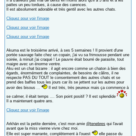
Il a d'ailleurs pas mal de dents en moins alors qu'il a 5 ans et a les
pattes un peu tordues, à cause des carences.
Il est absolument adorable et très gentil avec les autres chats.
Cliquez pour voir l'image
Cliquez pour voir l'image
Cliquez pour voir l'image
Akuma est le troisième arrivé, à ses 5 semaines ! Il provient d'une
portée sauvage faite chez un copain, j'ai vu sa frimousse pendant une
soirée, à minuit j'ai craqué ! Le pauvre était bourré de parasite, tout
maigre avec un énorme ventre.
Aku est un chat bizarre : il agit encore comme un chaton à bien des
égards, énormément de complaintes, de besoins de câlins, il ne
respecte PAS DU TOUT le consentement des autres chats et se
prend des baffes tous les jours car ils se jettent sur les autres pour
avoir des bisous ...
Il est très, très peureux mais ça commence à
se calmer, il était temps .... Son point positif ? Il est splendide
Il a maintenant quatre ans.
Cliquez pour voir l'image
Arkhän est la petite dernière, c'est mon amie
@tenebres
qui l'avait
avant que la miss vienne vivre chez moi.
Elle est super marrante, complètement à l'ouest
elle passe du