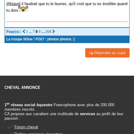
@klavel
il faudrait que tu le leurres, qu'il croit que tu es éveillée quand
tu dors
1
7
8
9
268
Page(s) :
...
...
La troupe féline ! P267 : photos photos :)
Répondre au sujet
CHEVAL ANNONCE
er
1
réseau social équestre
Francophone avec plus de 200.000
membres inscrits.
CA propose aux cavaliers une multitude de
services
au profit de leur
passion :
Forum cheval