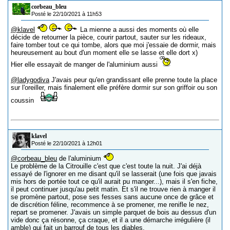
corbeau_bleu
Posté le 22/10/2021 à 11h53
@klavel
La mienne a aussi des moments où elle
décide de retourner la pièce, courir partout, sauter sur les rideaux,
faire tomber tout ce qui tombe, alors que moi j'essaie de dormir, mais
heureusement au bout d'un moment elle se lasse et elle dort x)
Hier elle essayait de manger de l'aluminium aussi
@ladygodiva
J'avais peur qu'en grandissant elle prenne toute la place
sur l'oreiller, mais finalement elle préfère dormir sur son griffoir ou son
coussin
klavel
Posté le 22/10/2021 à 12h01
@corbeau_bleu
de l'aluminium
Le problème de la Citrouille c'est que c'est toute la nuit. J'ai déjà
essayé de l'ignorer en me disant qu'il se lasserait (une fois que javais
mis hors de portée tout ce qu'il aurait pu manger...), mais il s'en fiche,
il peut continuer jusqu'au petit matin. Et s'il ne trouve rien à manger il
se promène partout, pose ses fesses sans aucune once de grâce et
de discrétion féline, recommence à se promener, me renifle le nez,
repart se promener. J'avais un simple parquet de bois au dessus d'un
vide donc ça résonne, ça craque, et il a une démarche irrégulière (il
amble) qui fait un barrouf de tous les diables.