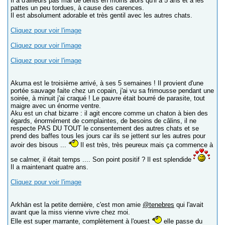
Il a d'ailleurs pas mal de dents en moins alors qu'il a 5 ans et a les
pattes un peu tordues, à cause des carences.
Il est absolument adorable et très gentil avec les autres chats.
Cliquez pour voir l'image
Cliquez pour voir l'image
Cliquez pour voir l'image
Akuma est le troisième arrivé, à ses 5 semaines ! Il provient d'une
portée sauvage faite chez un copain, j'ai vu sa frimousse pendant une
soirée, à minuit j'ai craqué ! Le pauvre était bourré de parasite, tout
maigre avec un énorme ventre.
Aku est un chat bizarre : il agit encore comme un chaton à bien des
égards, énormément de complaintes, de besoins de câlins, il ne
respecte PAS DU TOUT le consentement des autres chats et se
prend des baffes tous les jours car ils se jettent sur les autres pour
avoir des bisous ...
Il est très, très peureux mais ça commence à
se calmer, il était temps .... Son point positif ? Il est splendide
Il a maintenant quatre ans.
Cliquez pour voir l'image
Arkhän est la petite dernière, c'est mon amie
@tenebres
qui l'avait
avant que la miss vienne vivre chez moi.
Elle est super marrante, complètement à l'ouest
elle passe du