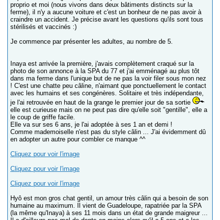
proprio et moi (nous vivons dans deux bâtiments distincts sur la
ferme), il n'y a aucune voiture et c'est un bonheur de ne pas avoir à
craindre un accident. Je précise avant les questions qu'ils sont tous
stérilisés et vaccinés :)
Je commence par présenter les adultes, au nombre de 5.
Inaya est arrivée la première, j'avais complètement craqué sur la
photo de son annonce à la SPA du 77 et j'ai emménagé au plus tôt
dans ma ferme dans l'unique but de ne pas la voir filer sous mon nez
! C'est une chatte peu câline, n'aimant que ponctuellement le contact
avec les humains et ses congénères. Solitaire et très indépendante,
je l'ai retrouvée en haut de la grange le premier jour de sa sortie
elle est curieuse mais on ne peut pas dire qu'elle soit "gentille", elle a
le coup de griffe facile.
Elle va sur ses 6 ans, je l'ai adoptée à ses 1 an et demi !
Comme mademoiselle n'est pas du style câlin ... J'ai évidemment dû
en adopter un autre pour combler ce manque ^^
Cliquez pour voir l'image
Cliquez pour voir l'image
Cliquez pour voir l'image
Hyô est mon gros chat gentil, un amour très câlin qui a besoin de son
humaine au maximum. Il vient de Guadeloupe, rapatriée par la SPA
(la même qu'Inaya) à ses 11 mois dans un état de grande maigreur ...