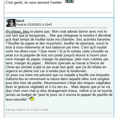
C'est gentil, ils nous laissent l'oreiller
klavel
Posté le 22/10/2021 à 11h47
@corbeau_bleu
te plains pas. Mon chat adorait dormir avec moi le
soir tant que je bouquinais... Dès que j'éteignais la lumière il décrétait
qu'il était temps de fouiller toute ma chambre. Ses activités favorites
? Bouffer du papier et des mouchoirs, bouffer du plastique, ouvrir le
tiroir à sous-vêtements et tout balancer par terre. C'est qu'il voulait
sortir me diriez-vous ? Que nenni ! Si je le sortais cette citrouille se
jetait sur la poignée de tout son poids jusqu'à réussir à l'ouvrir pour
venir manger du papier, manger du plastique, jeter mes culottes par
terre, manger du papier... Mention spéciale au travail à l'encre de
Chine qui séchait à plat et qui avait bon goût, que j'ai dû refaire en
urgence en pleine nuit car à rendre pour le lendemain.
Un jours ma mère me prévient que ce malade a bouffé une briquette
d'allume-feu en renversant la nasse dans laquelle elles sont rangées
pour être hors de portée. Heureusement c'était des briques végétales
(bois et graisse végétale) et il n'a rien eu... Mais depuis que je ne vis
plus chez mon chat je dors étrangement mieux, même si je ne touche
jamais au budget de "pour le jours où il ouvrira le paquet de pastille de
lave-vaisselle"
Édité par klavel le 22-10-2021 à 11h49