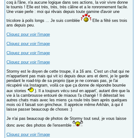
coq à l'âne, n'a aucune logique dans ses actions, la voir vivre donne
le tournis ! Elle est très, très, très câline et a le ronronnement facile.
Une vraie perle : moi qui rêvais depuis toute gamine d'avoir une
tricolore à poils longs ... Je suis comblée
Elle a fêté ses trois
ans depuis peu.
Cliquez pour voir l'image
Cliquez pour voir l'image
Cliquez pour voir l'image
Cliquez pour voir l'image
Stormy est le doyen de cette troupe, il a 16 ans. C'est un chat qui ne
m'appartient pas mais qui vit ici depuis deux ans et demi, je le garde
pendant le road-trip de sa proprio (que je ne connais pas, je l'ai
récupéré via Instagram, voilà ce que ça donne de répondre bourrée
aux stories
). Il a toujours vécu seul en appart', autant dire que la
vie à la cambrousse entouré de miaous l'a changé ! Il détestait les
autres chats mais avec les miens ça roule très bien après quelques
mois où il faisait son grincheux. Il apprécie même Arkhän, à qui il
laisse passer beaucoup de choses :)
Je n'ai pas beaucoup de photos de Stormy tout seul, je vous laisse
donc avec des photos de l'ensemble
Cliquez pour voir l'image