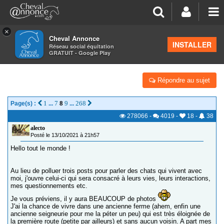
×
Cheval Annonce
Forum
>
Salon de thé
INSTALLER
Réseau social équitation
GRATUIT - Google Play
LA TROUPE FÉLINE ! P267 : PHOTOS PHOTOS :)
Répondre au sujet
1
7
8
9
268
Page(s) :
...
...
278066
-
4019
-
18
-
38
alecto
Posté le 13/10/2021 à 21h57
Hello tout le monde !
Au lieu de polluer trois posts pour parler des chats qui vivent avec
moi, j'ouvre celui-ci qui sera consacré à leurs vies, leurs interactions,
mes questionnements etc.
Je vous préviens, il y aura BEAUCOUP de photos
J'ai la chance de vivre dans une ancienne ferme (ahem, enfin une
ancienne seigneurie pour me la péter un peu) qui est très éloignée de
la première route (petite par ailleurs) et sans aucun voisin. A part mes