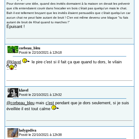
Pour donner une idée, quand des invités dormaient à la maison on devait les prévenir
que s'ils entendaient courir dans l'escalier en bois c'était pas quelqu'un mais le chat.
Bah il est tellement bruyant que les invités étaient persuadés que c'était quelqu'un car
aucun chat ne peut faire autant de bruit ! C'en est même devenu une blague "tu fais
autant de bruit de Khal quand tu marches !"
Épuisant !
corbeau_bleu
Posté le 22/10/2021 à 12h18
@klavel
le pire c'est si il fait ça que quand tu dors, le vilain
klavel
Posté le 22/10/2021 à 12h32
@corbeau_bleu
mais
c'est
pendant que je dors seulement, si je suis
éveillée il est tout calme
ladygodiva
Posté le 22/10/2021 à 12h38