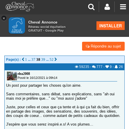
×
Cheval Annonce
Forum
>
Salon de thé
INSTALLER
Réseau social équitation
GRATUIT - Google Play
J'AIME...
Répondre au sujet
1
37
38
39
52
Page(s) :
...
...
59235
-
777
-
9
-
26
elea2008
Posté le 16/12/2021 à 09h14
Un post pour partager les choses qu'on aime.
Sans commentaires, sans débat, sans explications, sans "ah oui
mais moi je préfère que..." ou "moi aussi j'adore"
Juste, pour celles et ceux que ça tente et à qui ça fait du bien, offrir
en partage des images, des sensations, des souvenirs, des idées,
des coups de coeur... comme autant de petits cadeaux du quotidien.
J'espère que vous serez inspiré.e.s! A vos plumes...