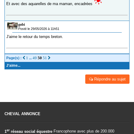
Et avec des aquarelles de ma maman, encadrées
gobi
Posté le 29/05/2026 à 11h51
J'aime le retour du temps breton.
1
49
50
51
Page(s) :
...
J'aime...
Répondre au sujet
CHEVAL ANNONCE
er
1
réseau social équestre
Francophone avec plus de 200.000