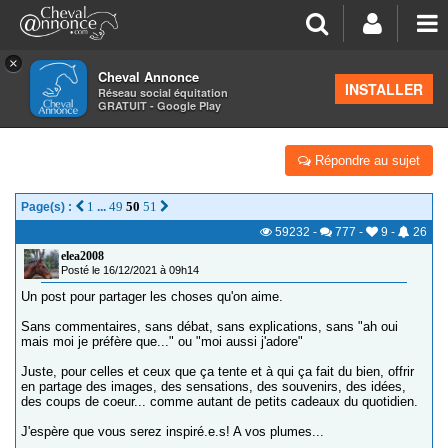
×
Cheval Annonce
Forum
>
Salon de thé
INSTALLER
Réseau social équitation
GRATUIT - Google Play
J'AIME...
Répondre au sujet
1
49
50
51
Page(s) :
...
59232
-
777
-
9
-
26
elea2008
Posté le 16/12/2021 à 09h14
Un post pour partager les choses qu'on aime.
Sans commentaires, sans débat, sans explications, sans "ah oui
mais moi je préfère que..." ou "moi aussi j'adore"
Juste, pour celles et ceux que ça tente et à qui ça fait du bien, offrir
en partage des images, des sensations, des souvenirs, des idées,
des coups de coeur... comme autant de petits cadeaux du quotidien.
J'espère que vous serez inspiré.e.s! A vos plumes...