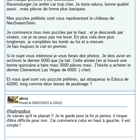
Ravensburger j'ai arrêté car trop cher, Je teste educa, bonne qualité
aussi , mais pièces de forme plus basiques.
Mes puzzles préférés sont ceux représentant le château de
NeuSwannStein.
Je commence tous mes puzzles par le haut , et je descends par
strates, car je ne peux pas me lever. En plus cela dure plus
longtemps. je complètes les bords au fur et a mesure.
Je fais toujours le ciel en premier.
Si le sujet vous intéresse je vous ferais des photos. Je dois avoir en
archives le dernier 6000 que j'ai fait. Cette année j'en ai trouvé une
bonne quinzaine a faire mais 3000 pièces maxi. J’hésite a acheter le
dernier Clementoni Las Vegas de 6000. ( cher)
Et vous quel sont vos puzzzle préférés, qui attaqueras le Educa de
42000, long comme deux boxes de poulinage ?
alecto
Posté le 05/07/2022 à 22h22
@ladygodiva
Je savais qu'il te plairait !! Je le garde pour la fin je pense, il risque
d'être difficile pour moi. J'ai commencé celui en haut à gauche, il est
simple !