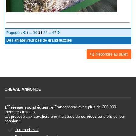
1
30
31
32
67
Page(s) :
...
...
Des amateurs.trices de grand puzzles
Répondre au sujet
CHEVAL ANNONCE
er
1
réseau social équestre
Francophone avec plus de 200.000
membres inscrits.
CA propose aux cavaliers une multitude de
services
au profit de leur
passion :
Forum cheval