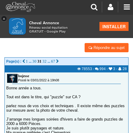
×
Cheval Annonce
Forum
>
Salon de thé
INSTALLER
Réseau social équitation
GRATUIT - Google Play
DES AMATEURS.TRICES DE GRAND PUZZLES
Répondre au sujet
1
30
31
32
67
Page(s) :
...
...
78553
-
994
-
3
-
28
bojesse
Posté le 03/01/2022 à 19h08
Bonne année a tous.
Tout est dans le titre, qui "puzzle" sur CA ?
parlez nous de vos choix et techniques . Il existe même des puzzles
sur mesure avec la photo de votre cheval.
J’arrange mes longues soirées d'hivers a faire de grands puzzles de
2000 a 6000 Pièces.
Je suis plutôt paysages et nature.
Ma marque préférée c'est Clementoni .