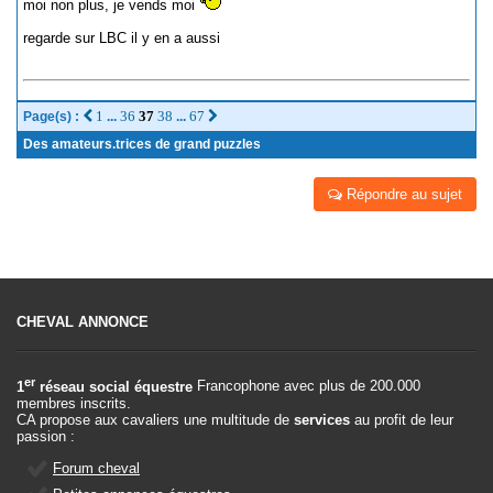
moi non plus, je vends moi
regarde sur LBC il y en a aussi
1
36
37
38
67
Page(s) :
...
...
Des amateurs.trices de grand puzzles
Répondre au sujet
CHEVAL ANNONCE
er
1
réseau social équestre
Francophone avec plus de 200.000
membres inscrits.
CA propose aux cavaliers une multitude de
services
au profit de leur
passion :
Forum cheval