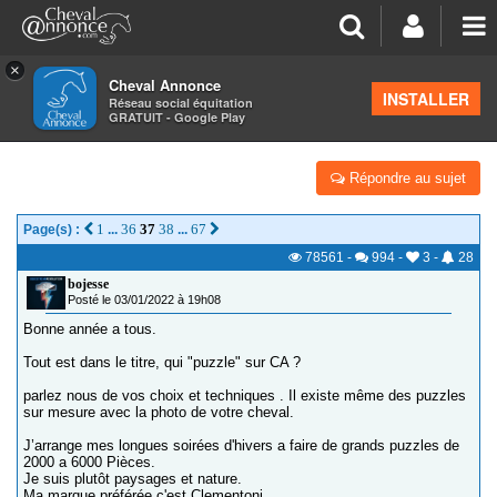
×
Cheval Annonce
Forum
>
Salon de thé
INSTALLER
Réseau social équitation
GRATUIT - Google Play
DES AMATEURS.TRICES DE GRAND PUZZLES
Répondre au sujet
1
36
37
38
67
Page(s) :
...
...
78561
-
994
-
3
-
28
bojesse
Posté le 03/01/2022 à 19h08
Bonne année a tous.
Tout est dans le titre, qui "puzzle" sur CA ?
parlez nous de vos choix et techniques . Il existe même des puzzles
sur mesure avec la photo de votre cheval.
J’arrange mes longues soirées d'hivers a faire de grands puzzles de
2000 a 6000 Pièces.
Je suis plutôt paysages et nature.
Ma marque préférée c'est Clementoni .