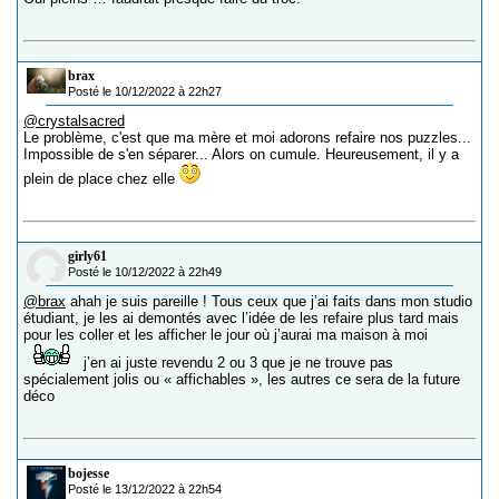
brax
Posté le 10/12/2022 à 22h27
@crystalsacred
Le problème, c'est que ma mère et moi adorons refaire nos puzzles...
Impossible de s'en séparer... Alors on cumule. Heureusement, il y a
plein de place chez elle
girly61
Posté le 10/12/2022 à 22h49
@brax
ahah je suis pareille ! Tous ceux que j’ai faits dans mon studio
étudiant, je les ai demontés avec l’idée de les refaire plus tard mais
pour les coller et les afficher le jour où j’aurai ma maison à moi
j’en ai juste revendu 2 ou 3 que je ne trouve pas
spécialement jolis ou « affichables », les autres ce sera de la future
déco
bojesse
Posté le 13/12/2022 à 22h54