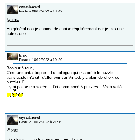
crystalsacred
Posté le 06/12/2022 à 18h49
@alma
En général non je change de chaise régulièrement car je fais une
autre zone …
brax
Posté le 10/12/2022 à 10h20
Bonjour à tous,
C'est une catastrophe... La collègue qui m'a prêté le puzzle
translucide m'a dit "d'aller voir sur Vinted, y'a plein de choix de
puzzles !".
J'y ai passé ma soirée... J'ai commandé 5 puzzles... Voilà voilà...
crystalsacred
Posté le 10/12/2022 à 21h19
@brax
Oui pleins … faudrait presque faire du troc.