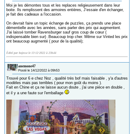
Moi je les démontes tous et les replaces religieusement dans leur
boite. Ils remplissent des armoires entières, J’essaie d'en échanger,
je fait des cadeaux a l'occasion.
On devrait faire un topic échange de puzzles, ça prends une place
démentielle avec les années, sans parler des prix qui augmentent.
J'ai laissé tomber Ravensburger sauf gros coup de cœur (
indispensable bien sur) .Beaucoup trop cher. Même sur Vinted les prix
ont beaucoup augmenté ( pour de la qualité);
Édité par bojesse le 13-12-2022 à 23h44
anemone47
Posté le 14/12/2022 à 09h53
Trouvé pour 6 e chez Noz , qualité très bof mais faisable , y'a d'autres
modèles mais pas terribles ( pour mon goût du moins ).
Fait en Chine et ça ne laisse aucun doute , j'ai une pièce en double ,
et il y a une faute sur l'emballage