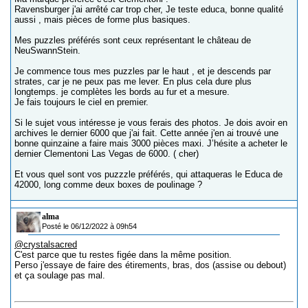
Ravensburger j'ai arrêté car trop cher, Je teste educa, bonne qualité
aussi , mais pièces de forme plus basiques.
Mes puzzles préférés sont ceux représentant le château de
NeuSwannStein.
Je commence tous mes puzzles par le haut , et je descends par
strates, car je ne peux pas me lever. En plus cela dure plus
longtemps. je complètes les bords au fur et a mesure.
Je fais toujours le ciel en premier.
Si le sujet vous intéresse je vous ferais des photos. Je dois avoir en
archives le dernier 6000 que j'ai fait. Cette année j'en ai trouvé une
bonne quinzaine a faire mais 3000 pièces maxi. J’hésite a acheter le
dernier Clementoni Las Vegas de 6000. ( cher)
Et vous quel sont vos puzzzle préférés, qui attaqueras le Educa de
42000, long comme deux boxes de poulinage ?
alma
Posté le 06/12/2022 à 09h54
@crystalsacred
C'est parce que tu restes figée dans la même position.
Perso j'essaye de faire des étirements, bras, dos (assise ou debout)
et ça soulage pas mal.