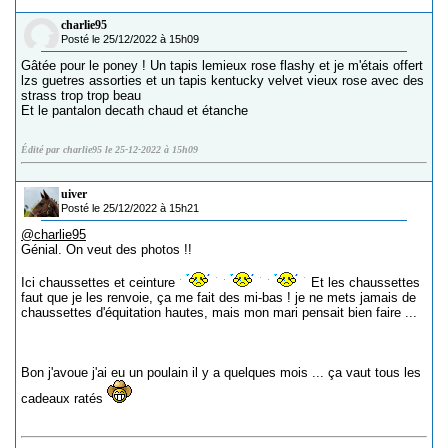
charlie95
Posté le 25/12/2022 à 15h09
Gâtée pour le poney ! Un tapis lemieux rose flashy et je m'étais offert
lzs guetres assorties et un tapis kentucky velvet vieux rose avec des
strass trop trop beau
Et le pantalon decath chaud et étanche
Édité par charlie95 le 25-12-2022 à 15h09
uiver
Posté le 25/12/2022 à 15h21
@charlie95
Génial. On veut des photos !!
Ici chaussettes et ceinture
Et les chaussettes
faut que je les renvoie, ça me fait des mi-bas ! je ne mets jamais de
chaussettes d'équitation hautes, mais mon mari pensait bien faire ...
Bon j'avoue j'ai eu un poulain il y a quelques mois ... ça vaut tous les
cadeaux ratés