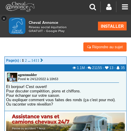
×
Cheval Annonce
Forum
>
Concours cheval
INSTALLER
Réseau social équitation
GRATUIT - Google Play
DRESSEURS CINGLÉS
Répondre au sujet
1
2
1411
Page(s) :
...
1.1M
-
21155
-
13
-
35
agentmulder
Posté le 24/12/2022 à 10h53
Et bonjour! C'est ouvert!
Pour discuter compétition, pions et chiffons.
Pour échanger sur votre saison.
Ou expliquer comment vous faites des ronds (ça c'est pour moi).
Ou raconter votre réveillon?