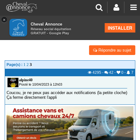
×
Cheval Annonce
Forum
>
Suggestions & Nouveautés
INSTALLER
Réseau social équitation
GRATUIT - Google Play
APPLI QUI FERME
Répondre au sujet
1
2
3
Page(s) :
4295
-
42
-
0
-
7
alpine40
Posté le 10/04/2023 à 12h03
Coucou, je ne peux pas accéder aux notifications (la petite cloche)
Ça ferme directement l'appli