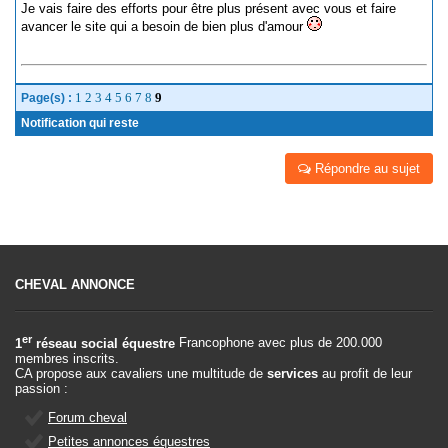
Je vais faire des efforts pour être plus présent avec vous et faire
avancer le site qui a besoin de bien plus d'amour
1
2
3
4
5
6
7
8
9
Page(s) :
Notification qui reste
Répondre au sujet
CHEVAL ANNONCE
er
1
réseau social équestre
Francophone avec plus de 200.000
membres inscrits.
CA propose aux cavaliers une multitude de
services
au profit de leur
passion :
Forum cheval
Petites annonces équestres