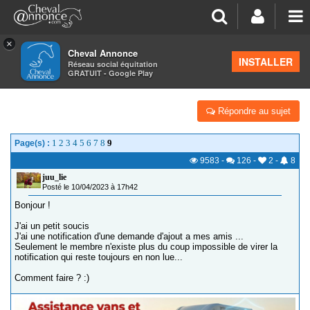
×
Cheval Annonce
Forum
>
Suggestions & Nouveautés
INSTALLER
Réseau social équitation
GRATUIT - Google Play
NOTIFICATION QUI RESTE
Répondre au sujet
1
2
3
4
5
6
7
8
9
Page(s) :
9583
-
126
-
2
-
8
juu_lie
Posté le 10/04/2023 à 17h42
Bonjour !
J'ai un petit soucis
J'ai une notification d'une demande d'ajout a mes amis ...
Seulement le membre n'existe plus du coup impossible de virer la
notification qui reste toujours en non lue...
Comment faire ? :)